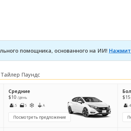
льного помощника, основанного на ИИ!
Нажмит
 Тайлер Паундс
Средние
Бо
$10
$1
/день
5
5
A
4
Посмотреть предложение
П