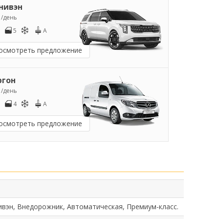
нивэн
5
/день
5
A
осмотреть предложение
ргон
0
/день
4
A
осмотреть предложение
ивэн, Внедорожник, Автоматическая, Премиум-класс.