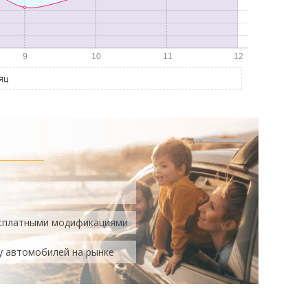
яц
есплатными модификациями
у автомобилей на рынке