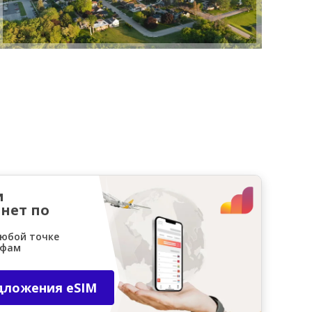
и
нет по
любой точке
ифам
дложения eSIM