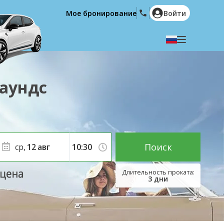
Мое бронирование
Войти
Выберите язык
English
Español
Паундс
Deutsch
Français
Italiano
Nederlands
Português
English (US)
Polski
Türkçe
Поиск
ср,
12
авг
Română
Ελληνικά
Русский
Hrvatski
3
дни
العربية