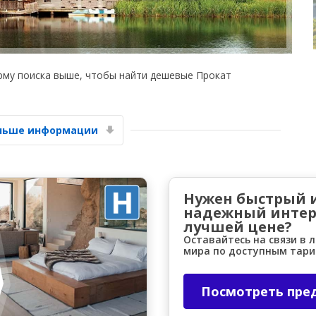
рму поиска выше, чтобы найти дешевые Прокат
Лучшие сбережения
ольше информации
Получите доступ к эксклюзивным
предложениям партнёров
Нужен быстрый 
надежный интер
Войти с помощью eLink
лучшей цене?
Оставайтесь на связи в 
мира по доступным тар
Посмотреть пре