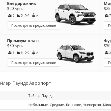
Внедорожник
Ми
$20
$2
/день
5
5
A
7
Посмотреть предложение
П
Премиум-класс
Фу
$30
$3
/день
5
5
A
2
Посмотреть предложение
П
йлер Паундс Аэропорт
Тайлер Паундс
Небольшие, Средние, Большие, Универсал, Мин