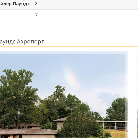
айлер Паундс
8
7
аундс Аэропорт