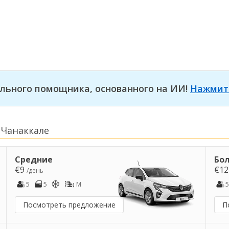
льного помощника, основанного на ИИ!
Нажмит
 Чанаккале
Средние
Бо
€9
€1
/день
5
5
M
5
Посмотреть предложение
П