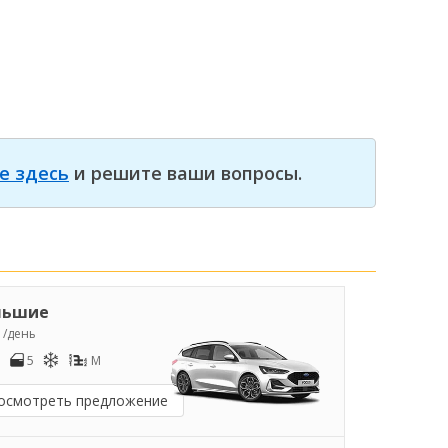
е здесь
и решите ваши вопросы.
льшие
2
/день
5
M
осмотреть предложение