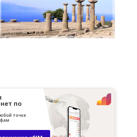
и
нет по
любой точке
ифам