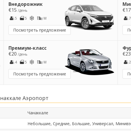
Внедорожник
Ми
€15
€1
/день
5
5
M
7
Посмотреть предложение
П
Премиум-класс
Фу
€20
€2
/день
4
5
M
2
Посмотреть предложение
П
наккале Аэропорт
Чанаккале
Небольшие, Средние, Большие, Универсал, Минивэ