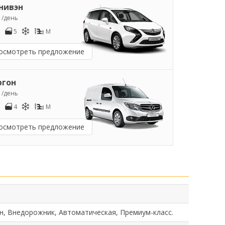
нивэн
7
/день
5
M
осмотреть предложение
ргон
3
/день
4
M
осмотреть предложение
н, Внедорожник, Автоматическая, Премиум-класс.