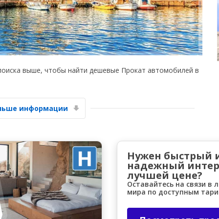
поиска выше, чтобы найти дешевые Прокат автомобилей в
Лучшие сбережения
Получите доступ к эксклюзивным
предложениям партнёров
ольше информации
Войти с помощью eLink
Нужен быстрый 
надежный интер
лучшей цене?
Оставайтесь на связи в 
мира по доступным тар