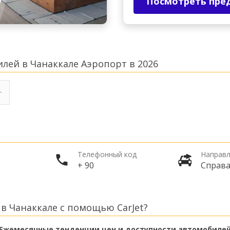
Посмотреть пре
лей в Чанаккале Аэропорт в 2026
Телефонный код
Направл
+ 90
Справ
в Чанаккале с помощью CarJet?
Ежемесячные тенденции цен и доступности автомобиле