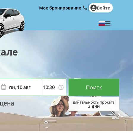
Мое бронирование
Войти
Выберите язык
English
Español
кале
Deutsch
Français
Italiano
Nederlands
Português
English (US)
Polski
Türkçe
Поиск
пн,
10
авг
Română
Ελληνικά
Русский
Hrvatski
3
дни
العربية