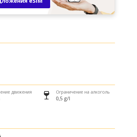
дложения eSIM
ение движения
Ограничение на алкоголь
а
0,5 g/l
й