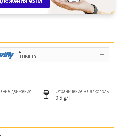
дложения eSIM
THRIFTY
ение движения
Ограничение на алкоголь
а
0,5 g/l
й