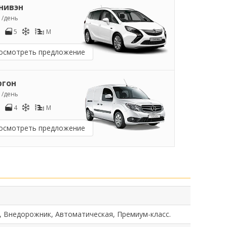
нивэн
9
/день
5
M
осмотреть предложение
ргон
1
/день
4
M
осмотреть предложение
, Внедорожник, Автоматическая, Премиум-класс.