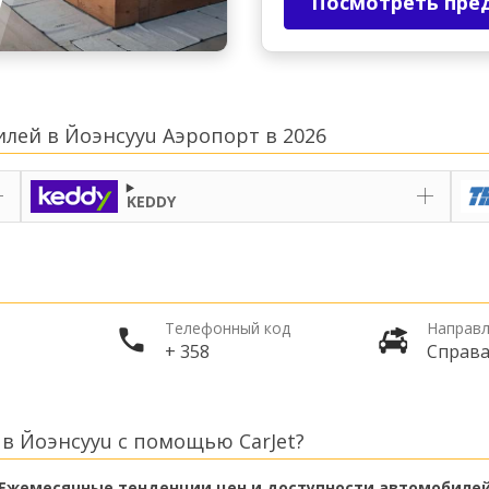
Посмотреть пре
лей в Йоэнсууu Аэропорт в 2026
KEDDY
Телефонный код
Направл
+ 358
Справ
в Йоэнсууu с помощью CarJet?
Ежемесячные тенденции цен и доступности автомобиле