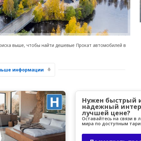
оиска выше, чтобы найти дешевые Прокат автомобилей в
Лучшие сбережения
Получите доступ к эксклюзивным
предложениям партнёров
ольше информации
Войти с помощью eLink
Нужен быстрый 
надежный интер
лучшей цене?
Оставайтесь на связи в 
мира по доступным тар