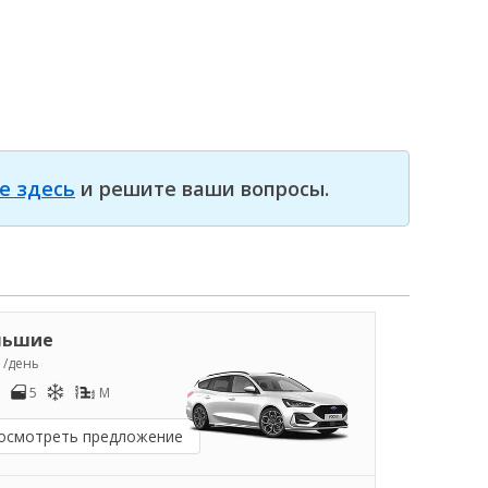
е здесь
и решите ваши вопросы.
льшие
7
/день
5
M
осмотреть предложение