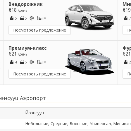
Внедорожник
Ми
€18
€1
/день
5
5
M
7
Посмотреть предложение
П
Премиум-класс
Фу
€21
€2
/день
4
5
M
2
Посмотреть предложение
П
оэнсууu Аэропорт
Йоэнсууu
Небольшие, Средние, Большие, Универсал, Минивэн