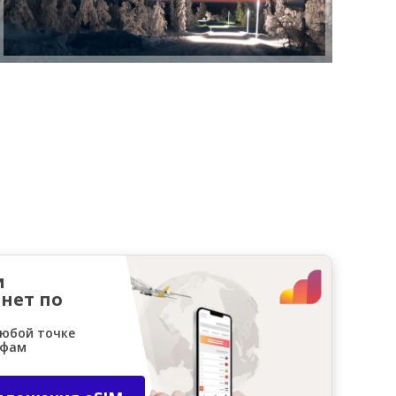
и
нет по
любой точке
ифам