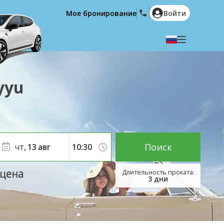
Мое бронирование
Войти
Выберите язык
English
Español
ууu
Deutsch
Français
Italiano
Nederlands
Português
English (US)
Polski
Türkçe
Поиск
чт,
13
авг
Română
Ελληνικά
Русский
Hrvatski
3
дни
العربية