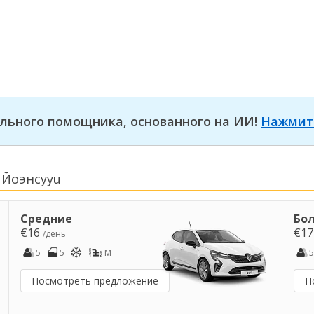
льного помощника, основанного на ИИ!
Нажмит
 Йоэнсууu
Средние
Бо
€16
€1
/день
5
5
M
5
Посмотреть предложение
П