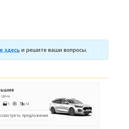
е здесь
и решите ваши вопросы.
льшие
7
/день
5
M
осмотреть предложение