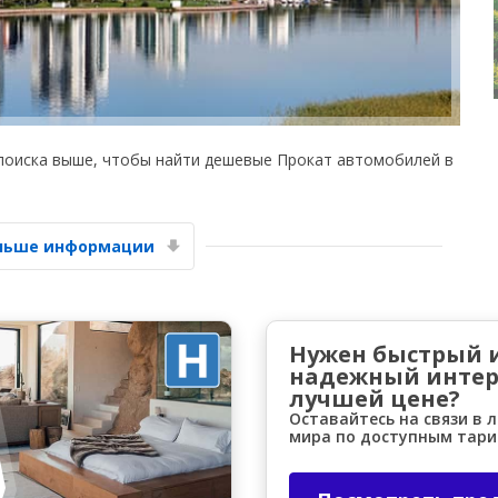
поиска выше, чтобы найти дешевые Прокат автомобилей в
Лучшие сбережения
Получите доступ к эксклюзивным
предложениям партнёров
ольше информации
Войти с помощью eLink
Нужен быстрый 
надежный интер
лучшей цене?
Оставайтесь на связи в 
мира по доступным тар