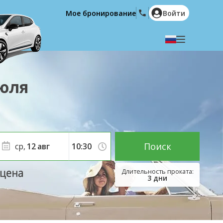
Мое бронирование
Войти
Выберите язык
English
Español
юля
Deutsch
Français
Italiano
Nederlands
Português
English (US)
Polski
Türkçe
Поиск
ср,
12
авг
Română
Ελληνικά
Русский
Hrvatski
3
дни
العربية