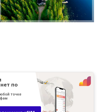
и
нет по
любой точке
ифам