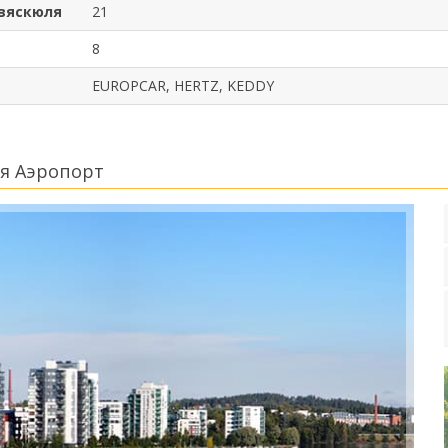
Ювяскюля
21
8
EUROPCAR, HERTZ, KEDDY
я Аэропорт