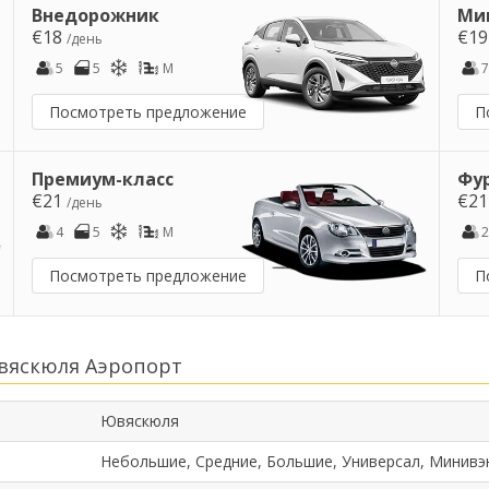
Внедорожник
Ми
€18
€1
/день
5
5
M
7
Посмотреть предложение
П
Премиум-класс
Фу
€21
€2
/день
4
5
M
2
Посмотреть предложение
П
вяскюля Аэропорт
Ювяскюля
Небольшие, Средние, Большие, Универсал, Минивэ