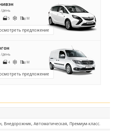
нивэн
9
/день
5
M
осмотреть предложение
ргон
1
/день
4
M
осмотреть предложение
н, Внедорожник, Автоматическая, Премиум-класс.