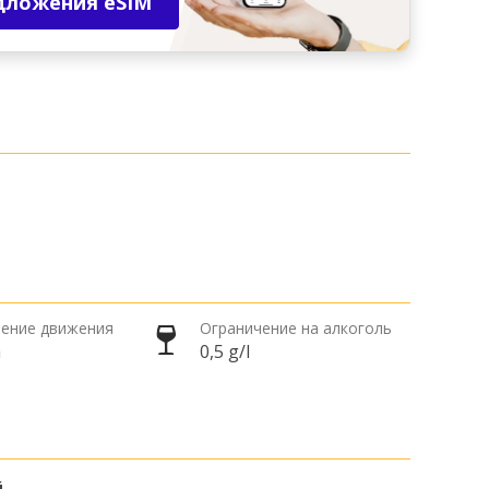
дложения eSIM
ение движения
Ограничение на алкоголь
а
0,5 g/l
й