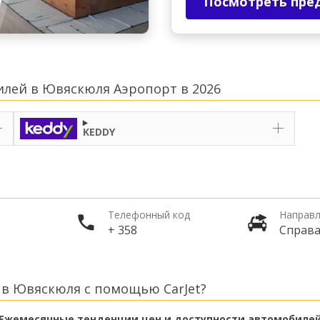
Посмотреть пре
илей в Ювяскюля Аэропорт в 2026
KEDDY
Телефонный код
Направл
+ 358
Справ
 в Ювяскюля с помощью CarJet?
Ежемесячные тенденции цен и доступности автомобиле