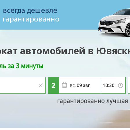
окат автомобилей в Ювяск
вс,
09
авг