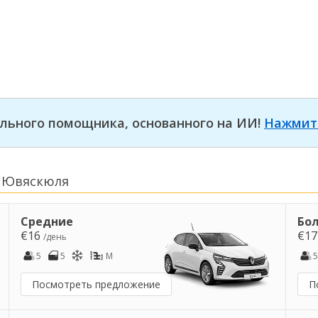
льного помощника, основанного на ИИ!
Нажмит
в Ювяскюля
Средние
Бо
€16
€1
/день
5
5
M
5
Посмотреть предложение
П