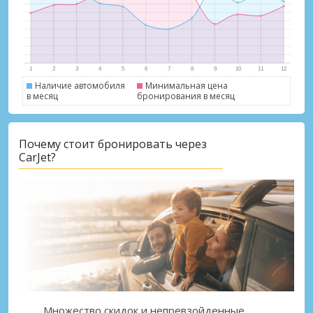
Наличие автомобиля
Минимальная цена
в месяц
бронирования в месяц
Лучшие сбережения
Почему стоит бронировать через
Получите доступ к эксклюзивным
CarJet?
предложениям партнёров
Войти с помощью eLink
Множество скидок и непревзойденные