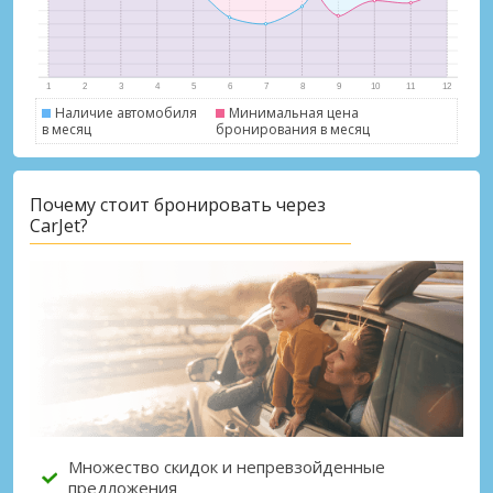
Наличие автомобиля
Минимальная цена
в месяц
бронирования в месяц
Лучшие сбережения
Почему стоит бронировать через
Получите доступ к эксклюзивным
CarJet?
предложениям партнёров
Войти с помощью eLink
Множество скидок и непревзойденные
предложения