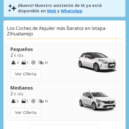
¡Nuevo! Nuestro asistente de IA ya está
disponible en
Web
y
WhatsApp
Los Coches de Alquiler más Baratos en Ixtapa-
Zihuatanejo
Pequeños
2
€ /día
4
3
M
Ver Oferta
Medianos
2
€ /día
5
5
M
Ver Oferta