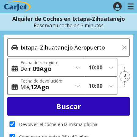
Alquiler de Coches en Ixtapa-Zihuatanejo
Reserva tu coche en 3 minutos
Fecha de recogida:
09
Ago
Dom
3
dias
Fecha de devolución:
12
Ago
Mié
Devolver el coche en la misma oficina
Conductor de entre 26 y 69 años