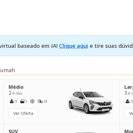
virtual baseado em IA!
Clique aqui
e tire suas dúvid
isumah
Médio
Lar
2
3
€ /dia
€ /
5
5
M
5
Ver Oferta
V
SUV
Mo