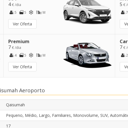
4
5
€ /dia
€ /
5
5
M
7
Ver Oferta
V
Premium
Car
7
7
€ /dia
€ /
4
5
M
2
Ver Oferta
V
aisumah Aeroporto
Qaisumah
Pequeno, Médio, Largo, Familiares, Monovolume, SUV, Automáti
17