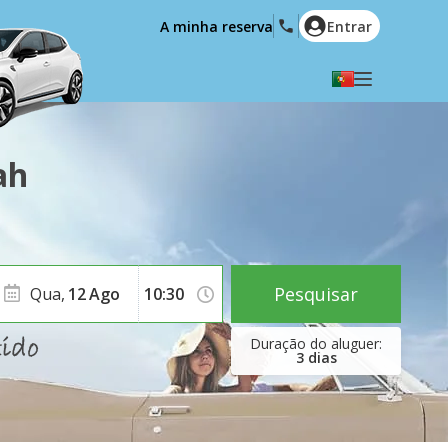
A minha reserva
Entrar
Seleccione a sua língua
English
Español
ah
Deutsch
Français
Italiano
Nederlands
Português
English (US)
Polski
Türkçe
Pesquisar
Qua,
12
Ago
Română
Ελληνικά
Русский
Hrvatski
3
dias
العربية