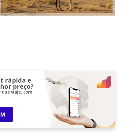
t rápida e
lhor preço?
 que viaje, com
IM