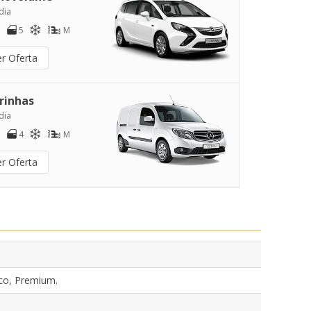
dia
5
M
er Oferta
rinhas
dia
4
M
er Oferta
co, Premium.