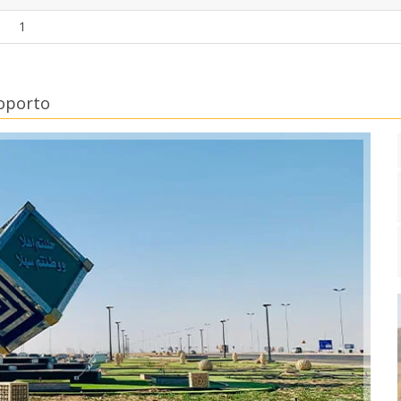
1
oporto