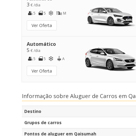
3
€ /dia
5
5
M
Ver Oferta
Automático
5
€ /dia
5
5
A
Ver Oferta
Informação sobre Aluguer de Carros em Q
Destino
Grupos de carros
Pontos de aluguer em Qaisumah