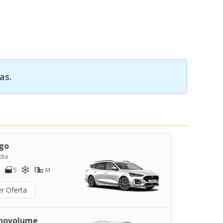
as.
go
dia
5
M
er Oferta
novolume