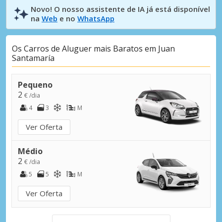
Novo! O nosso assistente de IA já está disponível
na
Web
e no
WhatsApp
Os Carros de Aluguer mais Baratos em Juan
Santamaría
Pequeno
2
€ /dia
4
3
M
Ver Oferta
Médio
2
€ /dia
5
5
M
Ver Oferta