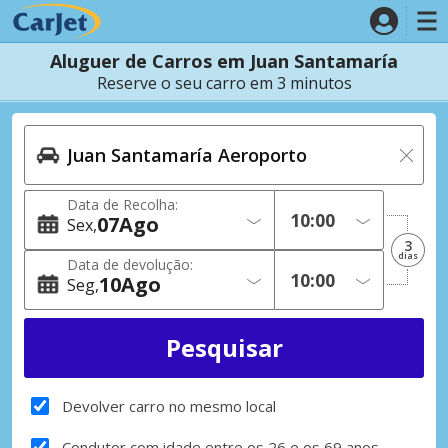
Aluguer de Carros em Juan Santamaría
Reserve o seu carro em 3 minutos
Data de Recolha:
07
Ago
Sex
3
dias
Data de devolução:
10
Ago
Seg
Devolver carro no mesmo local
Condutor com idade entre os 26 e os 69 anos