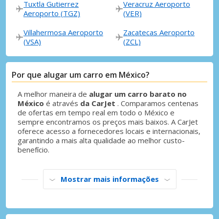
Tuxtla Gutierrez
Veracruz Aeroporto
Aeroporto (TGZ)
(VER)
Villahermosa Aeroporto
Zacatecas Aeroporto
(VSA)
(ZCL)
Descontos especiais
Aceda a ofertas exclusivas dos nossos
Por que alugar um carro em México?
fornecedores
A melhor maneira de
alugar um carro barato no
México
é através
da CarJet
. Comparamos centenas
de ofertas em tempo real em todo o México e
sempre encontramos os preços mais baixos. A CarJet
Iniciar sessão com eLink
oferece acesso a fornecedores locais e internacionais,
garantindo a mais alta qualidade ao melhor custo-
benefício.
Mostrar mais informações