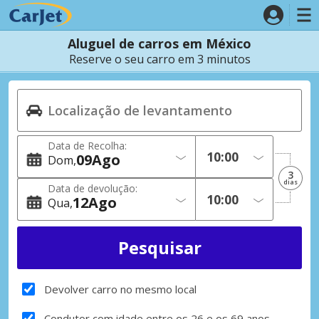
Aluguel de carros em México
Reserve o seu carro em 3 minutos
Data de Recolha:
09
Ago
Dom
3
dias
Data de devolução:
12
Ago
Qua
Devolver carro no mesmo local
Condutor com idade entre os 26 e os 69 anos