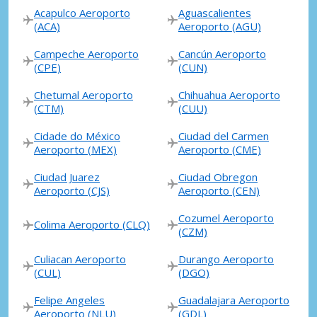
Acapulco Aeroporto
Aguascalientes
(ACA)
Aeroporto (AGU)
Campeche Aeroporto
Cancún Aeroporto
(CPE)
(CUN)
Chetumal Aeroporto
Chihuahua Aeroporto
(CTM)
(CUU)
Cidade do México
Ciudad del Carmen
Aeroporto (MEX)
Aeroporto (CME)
Ciudad Juarez
Ciudad Obregon
Aeroporto (CJS)
Aeroporto (CEN)
Cozumel Aeroporto
Colima Aeroporto (CLQ)
(CZM)
Culiacan Aeroporto
Durango Aeroporto
(CUL)
(DGO)
Felipe Angeles
Guadalajara Aeroporto
Aeroporto (NLU)
(GDL)