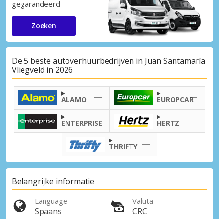
gegarandeerd
Zoeken
De 5 beste autoverhuurbedrijven in Juan Santamaría
Vliegveld in 2026
ALAMO
EUROPCAR
ENTERPRISE
HERTZ
THRIFTY
Belangrijke informatie
Language
Valuta
Spaans
CRC