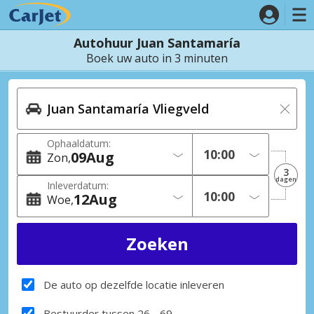
Autohuur Juan Santamaría
Boek uw auto in 3 minuten
Ophaaldatum:
09
Aug
Zon
3
dagen
Inleverdatum:
12
Aug
Woe
De auto op dezelfde locatie inleveren
Bestuurder tussen 26 - 69