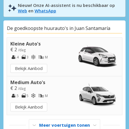
Nieuw! Onze AI-assistent is nu beschikbaar op
Web
en
WhatsApp
De goedkoopste huurauto's in Juan Santamaría
Kleine Auto's
€ 2
/dag
4
3
M
Bekijk Aanbod
Medium Auto's
€ 2
/dag
5
5
M
Bekijk Aanbod
Meer voertuigen tonen