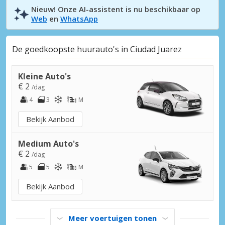
Nieuw! Onze AI-assistent is nu beschikbaar op
Web
en
WhatsApp
De goedkoopste huurauto's in Ciudad Juarez
Kleine Auto's
€ 2
/dag
4
3
M
Bekijk Aanbod
Medium Auto's
€ 2
/dag
5
5
M
Bekijk Aanbod
Meer voertuigen tonen