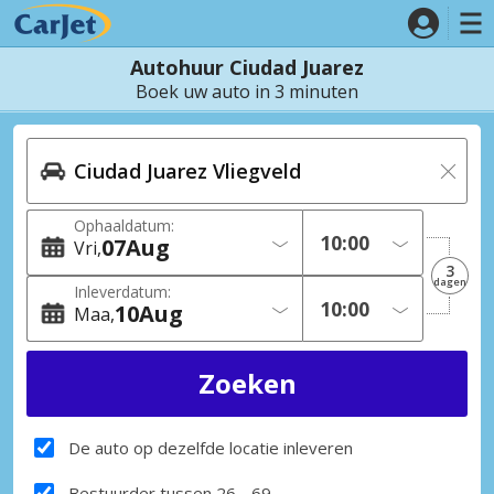
Autohuur Ciudad Juarez
Boek uw auto in 3 minuten
Ophaaldatum:
07
Aug
Vri
3
dagen
Inleverdatum:
10
Aug
Maa
De auto op dezelfde locatie inleveren
Bestuurder tussen 26 - 69