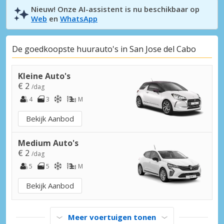
Nieuw! Onze AI-assistent is nu beschikbaar op
Web
en
WhatsApp
De goedkoopste huurauto's in San Jose del Cabo
Kleine Auto's
€ 2
/dag
4
3
M
Bekijk Aanbod
Medium Auto's
€ 2
/dag
5
5
M
Bekijk Aanbod
Meer voertuigen tonen