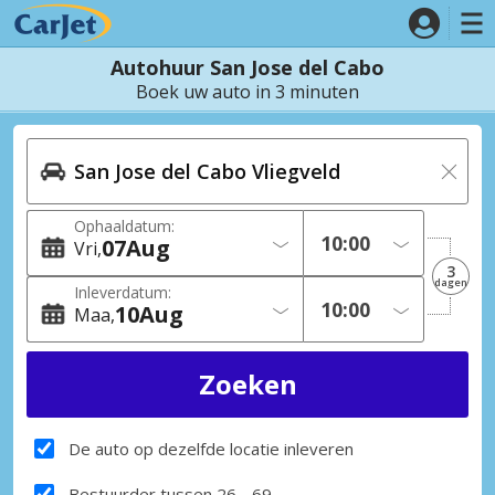
Autohuur San Jose del Cabo
Boek uw auto in 3 minuten
Ophaaldatum:
07
Aug
Vri
3
dagen
Inleverdatum:
10
Aug
Maa
De auto op dezelfde locatie inleveren
Bestuurder tussen 26 - 69