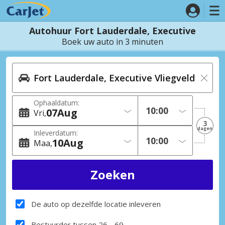
Autohuur Fort Lauderdale, Executive
Boek uw auto in 3 minuten
Ophaaldatum:
07
Aug
Vri
3
dagen
Inleverdatum:
10
Aug
Maa
De auto op dezelfde locatie inleveren
Bestuurder tussen 26 - 69