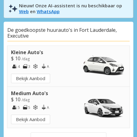
Nieuw! Onze AI-assistent is nu beschikbaar op
Web
en
WhatsApp
De goedkoopste huurauto's in Fort Lauderdale,
Executive
Kleine Auto's
$ 10
/dag
4
3
A
Bekijk Aanbod
Medium Auto's
$ 10
/dag
5
5
A
Bekijk Aanbod