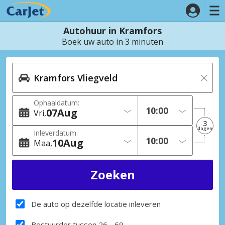
Autohuur in Kramfors
Boek uw auto in 3 minuten
Ophaaldatum:
07
Aug
Vri
3
dagen
Inleverdatum:
10
Aug
Maa
De auto op dezelfde locatie inleveren
Bestuurder tussen 26 - 69