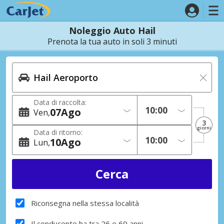
Noleggio Auto Hail
Prenota la tua auto in soli 3 minuti
Data di raccolta:
07
Ago
Ven
3
giorni
Data di ritorno:
10
Ago
Lun
Riconsegna nella stessa località
Il conducente ha tra 26 e 69 anni