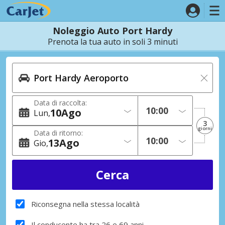
Noleggio Auto Port Hardy
Prenota la tua auto in soli 3 minuti
Data di raccolta:
10
Ago
Lun
3
giorni
Data di ritorno:
13
Ago
Gio
Riconsegna nella stessa località
Il conducente ha tra 26 e 69 anni