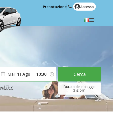
Prenotazione
Accesso
Selezionare la lingua
English
Español
Deutsch
Français
Italiano
Nederlands
Português
English (US)
Polski
Türkçe
Cerca
Mar,
11
Ago
Română
Ελληνικά
Русский
Hrvatski
3
giorni
العربية