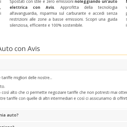
i
Spostati con stile e zero emissioni
noleggiando un’auto
Accedi alle offerte esclusive dei nostri fornitori
,
elettrica con Avis
. Approfitta della tecnologia
i
all’avanguardia, risparmia sul carburante e accedi senza
restrizioni alle zone a basse emissioni. Scopri una guida
silenziosa, efficiente e 100% sostenibile.
Accedi con eLink
uto con Avis
ariffe migliori delle nostre...
to.
ro così alto che ci permette negoziare tariffe che non potresti mai ot
tariffe con quelle di altri intermediari e così ci assicuriamo di offrirt
 mia auto?