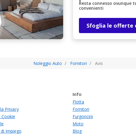
Resta connesso ovunque tu 
convenienti
Sfoglia le offerte
Noleggio Auto
Fornitori
Avis
Info
Flotta
lla Privacy
Fornitori
i Cookie
Furgoncini
le
Moto
 di Impiego
Blog