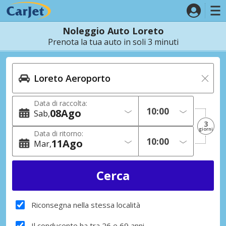
Noleggio Auto Loreto
Prenota la tua auto in soli 3 minuti
Data di raccolta:
08
Ago
Sab
3
giorni
Data di ritorno:
11
Ago
Mar
Riconsegna nella stessa località
Il conducente ha tra 26 e 69 anni