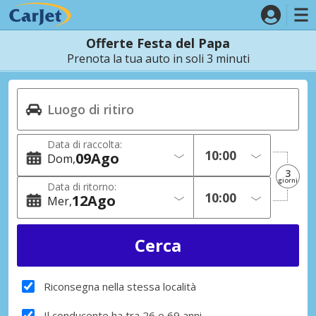
Offerte Festa del Papa
Prenota la tua auto in soli 3 minuti
Data di raccolta:
09
Ago
Dom
3
giorni
Data di ritorno:
12
Ago
Mer
Riconsegna nella stessa località
Il conducente ha tra 26 e 69 anni