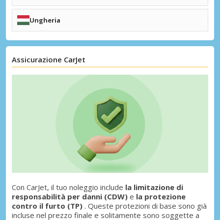
+ Destinazioni Sudafrica
+ Destinazioni Svizzera
Linköping (LPI)
Istanbul
Arvidsjaur (AJR)
Antalya (AYT)
+ Destinazioni Tunisia
Ungheria
Istanbul Internazionale (IST)
Smirne (ADB)
+ Destinazioni Svezia
Istanbul Sabiha Gokcen (SAW)
Budapest (BUD)
Dalaman (DLM)
Debrecen (DEB)
Kayseri (ASR)
Pécs (PEV)
Bodrum (BJV)
Assicurazione CarJet
Ankara (ESB)
Trebisonda (TZX)
+ Destinazioni Ungheria
Gaziantep (GZT)
Nevşehir (NAV)
Samsun (SZF)
Konya (KYA)
+ Destinazioni Turchia
Con CarJet, il tuo noleggio include
la limitazione di
responsabilità per danni (CDW)
e
la protezione
contro il furto (TP)
. Queste protezioni di base sono già
incluse nel prezzo finale e solitamente sono soggette a