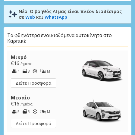
Νέο! Ο βοηθός AI μας είναι πλέον διαθέσιμος
σε
Web
και
WhatsApp
Τα φθηνότερα ενοικιαζόμενα αυτοκίνητα στο
Καρπικέ
Μικρό
€16
/ημέρα
4
3
M
Δείτε Προσφορά
Μεσαίο
€16
/ημέρα
5
5
M
Δείτε Προσφορά