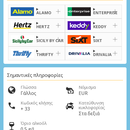
ALAMO
ENTERPRISE
HERTZ
KEDDY
SICILY BY CAR
SIXT
Μεγάλες εξοικονομήσεις
Αποκτήστε πρόσβαση σε αποκλειστικές
THRIFTY
DRIVALIA
προσφορές συνεργατών
Σημαντικές πληροφορίες
Σύνδεση με eLink
Γλώσσα
Νόμισμα
Γάλλος
EUR
Κωδικός κλήσης
Κατεύθυνση
κυκλοφορίας
+ 33
Στα δεξιά
Όριο αλκοόλ
0,5 g/l