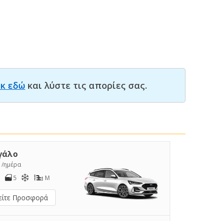
ικ εδώ
και λύστε τις απορίες σας.
γάλο
8
/ημέρα
5
M
είτε Προσφορά