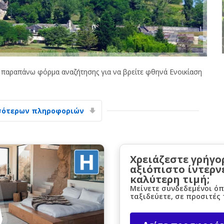
 παραπάνω φόρμα αναζήτησης για να βρείτε φθηνά Ενοικίαση
Μεγάλες εξοικονομήσεις
Αποκτήστε πρόσβαση σε αποκλειστικές
προσφορές συνεργατών
σότερων πληροφοριών
Σύνδεση με eLink
Χρειάζεστε γρήγο
αξιόπιστο ίντερν
καλύτερη τιμή;
Μείνετε συνδεδεμένοι όπ
ταξιδεύετε, σε προσιτές 