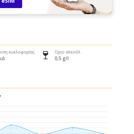
 eSIM
νση κυκλοφορίας
Όριο αλκοόλ
ιά
0,5 g/l
ν