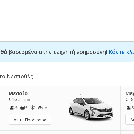
οηθό βασισμένο στην τεχνητή νοημοσύνη!
Κάντε κλ
στο Νεσπούλς
Μεσαίο
Με
€16
€1
/ημέρα
5
5
M
5
Δείτε Προσφορά
Δ