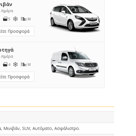
νιβάν
2
/ημέρα
5
M
είτε Προσφορά
ρτηγά
4
/ημέρα
4
M
είτε Προσφορά
, Μινιβάν, SUV, Αυτόματο, Ασφάλιστρο.