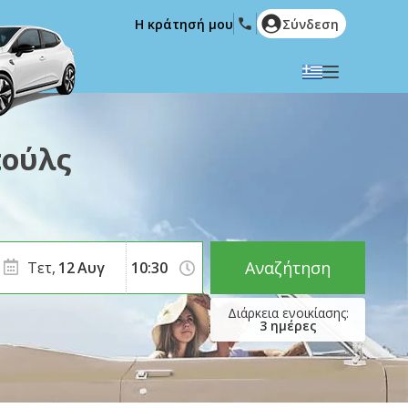
Η κράτησή μου
Σύνδεση
Επιλέξτε την γλώσσα σας
English
Español
πούλς
Deutsch
Français
Italiano
Nederlands
Português
English (US)
Polski
Türkçe
Αναζήτηση
Τετ,
12
Αυγ
Română
Ελληνικά
Русский
Hrvatski
3
ημέρες
العربية