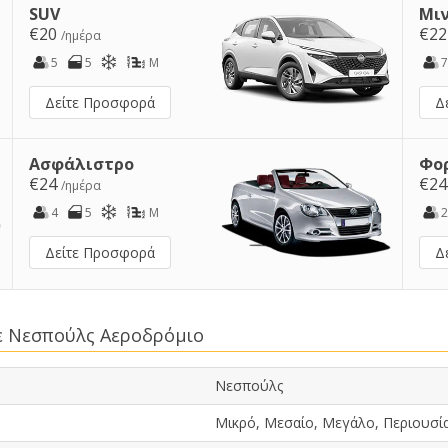
SUV
Μι
€20
€2
/ημέρα
5
5
M
7
Δείτε Προσφορά
Δ
Ασφάλιστρο
Φο
€24
€2
/ημέρα
4
5
M
2
Δείτε Προσφορά
Δ
σε Νεσπούλς Αεροδρόμιο
Νεσπούλς
Μικρό, Μεσαίο, Μεγάλο, Περιουσία