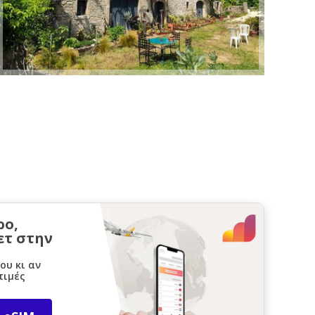
ρο,
ετ στην
ου κι αν
τιμές