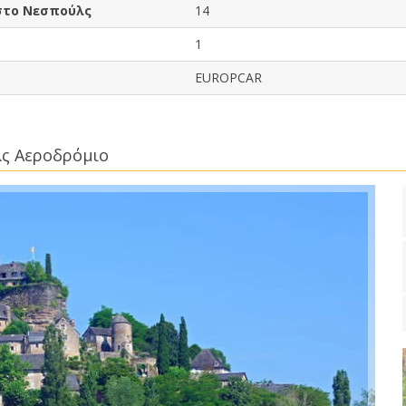
 στο Νεσπούλς
14
1
EUROPCAR
λς Αεροδρόμιο