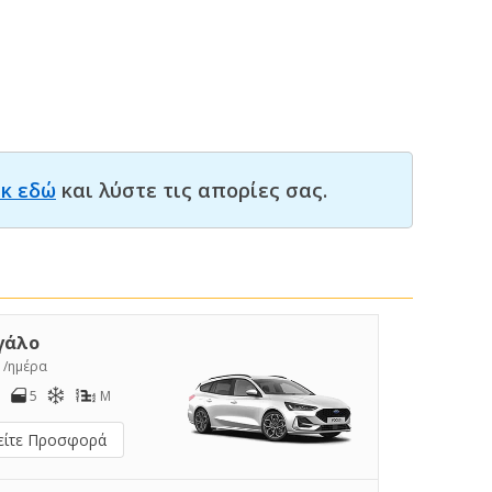
ικ εδώ
και λύστε τις απορίες σας.
γάλο
5
/ημέρα
5
M
είτε Προσφορά