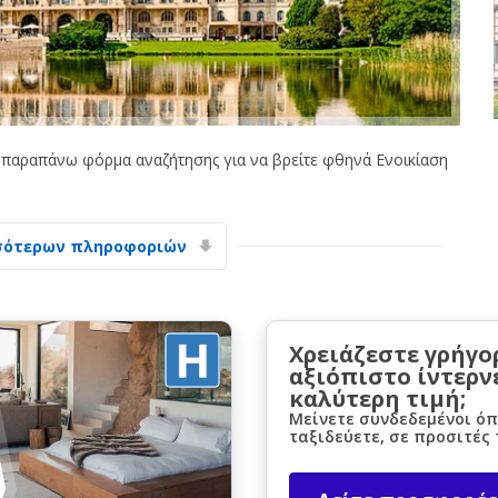
παραπάνω φόρμα αναζήτησης για να βρείτε φθηνά Ενοικίαση
Μεγάλες εξοικονομήσεις
Αποκτήστε πρόσβαση σε αποκλειστικές
προσφορές συνεργατών
σότερων πληροφοριών
Σύνδεση με eLink
Χρειάζεστε γρήγο
αξιόπιστο ίντερν
καλύτερη τιμή;
Μείνετε συνδεδεμένοι όπ
ταξιδεύετε, σε προσιτές 