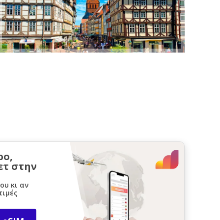
ρο,
ετ στην
ου κι αν
τιμές