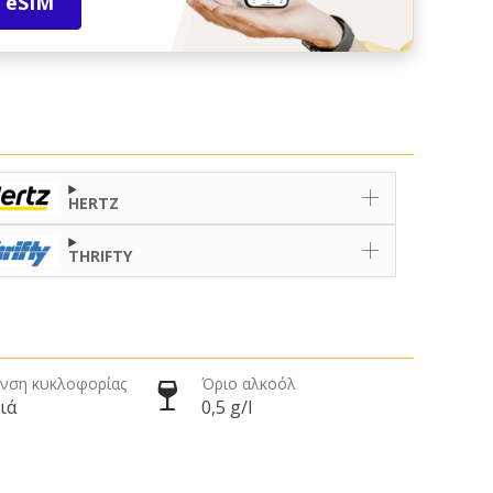
 eSIM
HERTZ
THRIFTY
νση κυκλοφορίας
Όριο αλκοόλ
ιά
0,5 g/l