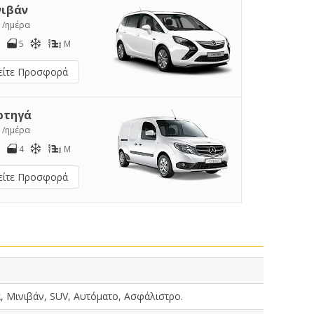
νιβάν
7
/ημέρα
5
M
είτε Προσφορά
ρτηγά
8
/ημέρα
4
M
είτε Προσφορά
, Μινιβάν, SUV, Αυτόματο, Ασφάλιστρο.