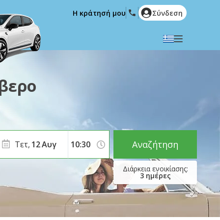
Η κράτησή μου
Σύνδεση
Επιλέξτε την γλώσσα σας
English
Español
όβερο
Deutsch
Français
Italiano
Nederlands
Português
English (US)
Polski
Türkçe
Αναζήτηση
Τετ,
12
Αυγ
Română
Ελληνικά
Русский
Hrvatski
3
ημέρες
العربية