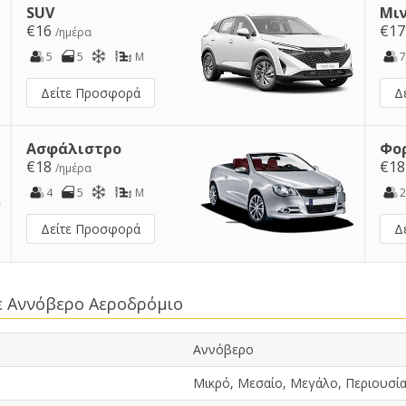
SUV
Μι
€16
€1
/ημέρα
5
5
M
7
Δείτε Προσφορά
Δ
Ασφάλιστρο
Φο
€18
€1
/ημέρα
4
5
M
2
Δείτε Προσφορά
Δ
ε Αννόβερο Αεροδρόμιο
Αννόβερο
Μικρό, Μεσαίο, Μεγάλο, Περιουσία