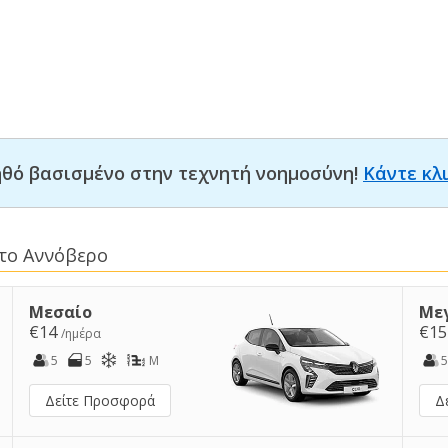
οηθό βασισμένο στην τεχνητή νοημοσύνη!
Κάντε κλ
στο Αννόβερο
Μεσαίο
Με
€14
€1
/ημέρα
5
5
M
5
Δείτε Προσφορά
Δ