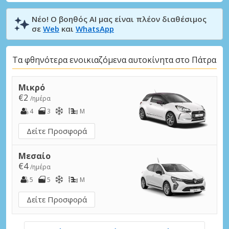
Νέο! Ο βοηθός AI μας είναι πλέον διαθέσιμος
σε
Web
και
WhatsApp
Τα φθηνότερα ενοικιαζόμενα αυτοκίνητα στο Πάτρα
Μικρό
€2
/ημέρα
4
3
M
Δείτε Προσφορά
Μεσαίο
€4
/ημέρα
5
5
M
Δείτε Προσφορά