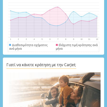
Διαθεσιμότητα οχήματος
Ελάχιστη τιμή κράτησης ανά
ανά μήνα
μήνα
Μεγάλες εξοικονομήσεις
Αποκτήστε πρόσβαση σε αποκλειστικές
προσφορές συνεργατών
Γιατί να κάνετε κράτηση με την CarJet;
Σύνδεση με eLink