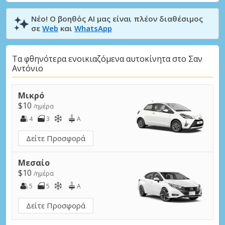
Νέο! Ο βοηθός AI μας είναι πλέον διαθέσιμος
σε
Web
και
WhatsApp
Τα φθηνότερα ενοικιαζόμενα αυτοκίνητα στο Σαν
Αντόνιο
Μικρό
$10
/ημέρα
4
3
A
Δείτε Προσφορά
Μεσαίο
$10
/ημέρα
5
5
A
Δείτε Προσφορά