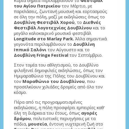
Κύρια σημεία περιλαμβάνουν το
Φεστιβάλ
του Αγίου Πατρικίου
τον Μάρτιο, με
παρελάσεις, ζωντανή μουσική και εορτασμούς
σε όλη την πόλη, μαζί με εκδηλώσεις όπως το
Δουβλίνη Φεστιβάλ Χορού
, το
Διεθνές
Φεστιβάλ Λογοτεχνίας Δουβλίνου
και το
μεγάλο καλοκαιρινό μουσικό φεστιβάλ
Longitude στο Marlay Park.
Άλλα σημαντικά
γεγονότα περιλαμβάνουν το
Δουβλίνη
Ιππικό Σαλόνι
τον Αύγουστο και το
Δουβλίνη Fringe Festival
τον Σεπτέμβριο.
Στον τομέα του αθλητισμού, το Δουβλίνο
φιλοξενεί δημοφιλείς εκδηλώσεις, όπως τον
Ημιμαραθώνιο της Πόλης του Δουβλίνου και
τον
Μαραθώνιο του Δουβλίνου
, που
προσελκύουν χιλιάδες δρομείς από όλο τον
κόσμο.
Πέρα από τις προγραμματισμένες
εκδηλώσεις, η πόλη προσφέρει εμπειρίες καθ'
όλη τη διάρκεια του έτους, όπως
αγορές
δρόμου
, πολιτιστικές περιηγήσεις με τα
πόδια,
μουσεία
, έντονη νυχτερινή ζωή στο