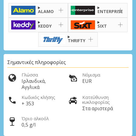
ALAMO
ENTERPRISE
KEDDY
SIXT
THRIFTY
Σημαντικές πληροφορίες
Γλώσσα
Νόμισμα
Ιρλανδικά,
EUR
Αγγλικά
Κωδικός κλήσης
Κατεύθυνση
κυκλοφορίας
+ 353
Στα αριστερά
Όριο αλκοόλ
0,5 g/l