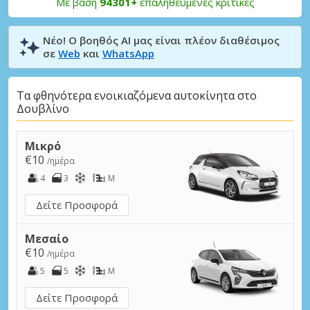
Με βάση
94301+
επαληθευμένες κριτικές
Νέο! Ο βοηθός AI μας είναι πλέον διαθέσιμος
σε
Web
και
WhatsApp
Τα φθηνότερα ενοικιαζόμενα αυτοκίνητα στο
Δουβλίνο
Μικρό
€10
/ημέρα
4
3
M
Δείτε Προσφορά
Μεσαίο
€10
/ημέρα
5
5
M
Δείτε Προσφορά