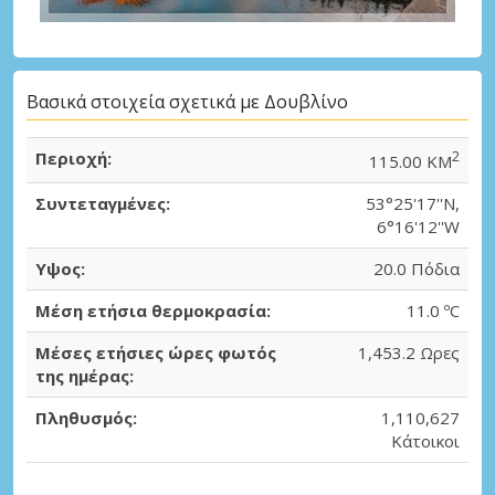
Βασικά στοιχεία σχετικά με Δουβλίνο
Περιοχή:
2
115.00 KM
Συντεταγμένες:
53°25'17''N,
6°16'12''W
Υψος:
20.0 Πόδια
Μέση ετήσια θερμοκρασία:
11.0 ºC
Μέσες ετήσιες ώρες φωτός
1,453.2 Ωρες
της ημέρας:
Πληθυσμός:
1,110,627
Κάτοικοι