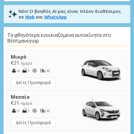
Νέο! Ο βοηθός AI μας είναι πλέον διαθέσιμος
σε
Web
και
WhatsApp
Τα φθηνότερα ενοικιαζόμενα αυτοκίνητα στο
Βέστμανεγιαρ
Μικρό
€21
/ημέρα
4
3
M
Δείτε Προσφορά
Μεσαίο
€21
/ημέρα
5
5
M
Δείτε Προσφορά