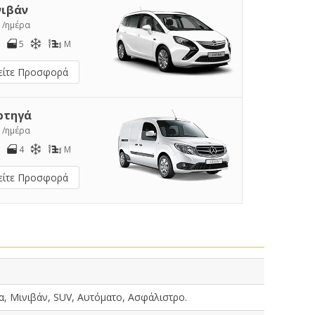
νιβάν
0
/ημέρα
5
M
είτε Προσφορά
ρτηγά
2
/ημέρα
4
M
είτε Προσφορά
α, Μινιβάν, SUV, Αυτόματο, Ασφάλιστρο.