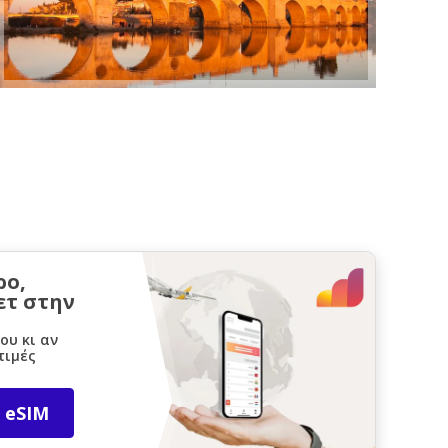
ρο,
ετ στην
ου κι αν
τιμές
 eSIM