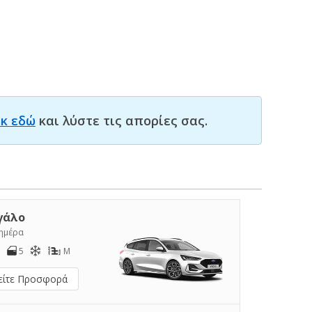
ικ εδώ
και λύστε τις απορίες σας.
γάλο
/ημέρα
5
M
είτε Προσφορά