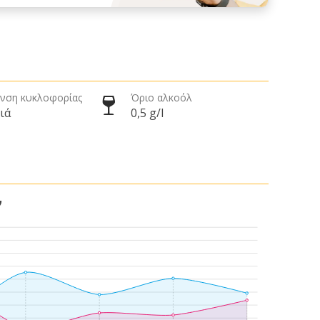
νση κυκλοφορίας
Όριο αλκοόλ
ιά
0,5 g/l
ν