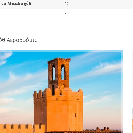
 στο Μπαδαχόθ
12
1
όθ Αεροδρόμιο