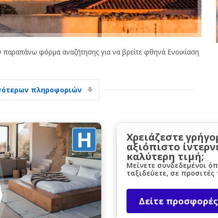
 παραπάνω φόρμα αναζήτησης για να βρείτε φθηνά Ενοικίαση
Μεγάλες εξοικονομήσεις
σότερων πληροφοριών
Αποκτήστε πρόσβαση σε αποκλειστικές
προσφορές συνεργατών
Χρειάζεστε γρήγο
αξιόπιστο ίντερν
Σύνδεση με eLink
καλύτερη τιμή;
Μείνετε συνδεδεμένοι όπ
ταξιδεύετε, σε προσιτές 
Δείτε προσφορές