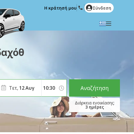
Η κράτησή μου
Σύνδεση
Επιλέξτε την γλώσσα σας
English
Español
δαχόθ
Deutsch
Français
Italiano
Nederlands
Português
English (US)
Polski
Türkçe
Αναζήτηση
Τετ,
12
Αυγ
Română
Ελληνικά
Русский
Hrvatski
3
ημέρες
العربية