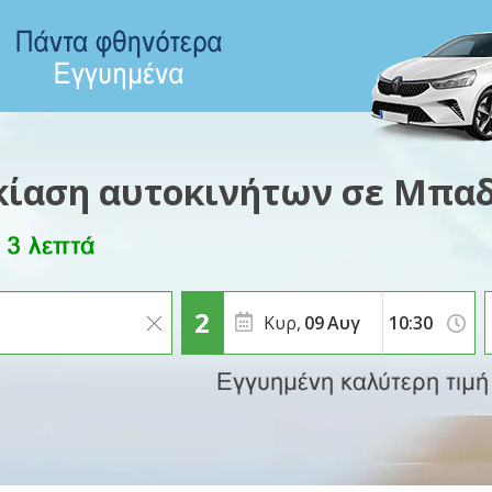
κίαση αυτοκινήτων σε Μπα
Κυρ,
09
Αυγ