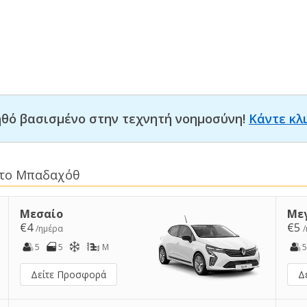
οηθό βασισμένο στην τεχνητή νοημοσύνη!
Κάντε κλ
στο Μπαδαχόθ
Μεσαίο
Με
€4
€5
/ημέρα
5
5
M
5
Δείτε Προσφορά
Δ