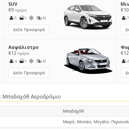
SUV
Μι
€9
€1
/ημέρα
5
5
M
7
Δείτε Προσφορά
Δ
Ασφάλιστρο
Φο
€12
€1
/ημέρα
4
5
M
2
Δείτε Προσφορά
Δ
σε Μπαδαχόθ Αεροδρόμιο
Μπαδαχόθ
Μικρό, Μεσαίο, Μεγάλο, Περιουσί