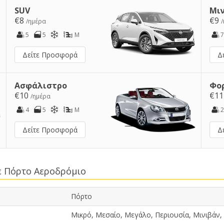
SUV
Μι
€8
€9
/ημέρα
5
5
M
7
Δείτε Προσφορά
Δ
Ασφάλιστρο
Φο
€10
€1
/ημέρα
4
5
M
2
Δείτε Προσφορά
Δ
ε Πόρτο Αεροδρόμιο
Πόρτο
Μικρό, Μεσαίο, Μεγάλο, Περιουσία, Μινιβάν,