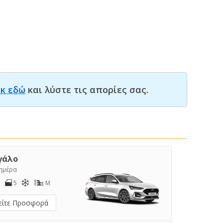
ικ εδώ
και λύστε τις απορίες σας.
γάλο
/ημέρα
5
M
είτε Προσφορά