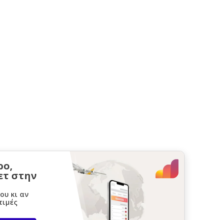
ρο,
ετ στην
ου κι αν
τιμές