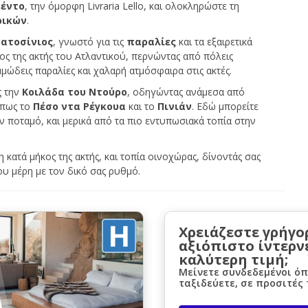
πέντο
, την όμορφη Livraria Lello, και ολοκληρώστε τη
ρικών
.
ατοσίνιος
, γνωστό για τις
παραλίες
και τα εξαιρετικά
κος της ακτής του Ατλαντικού, περνώντας από πόλεις
μμώδεις παραλίες και χαλαρή ατμόσφαιρα στις ακτές.
ς την
Κοιλάδα του Ντούρο
, οδηγώντας ανάμεσα από
όπως το
Πέσο ντα Ρέγκουα
και το
Πινιάν
. Εδώ μπορείτε
 ποταμό, και μερικά από τα πιο εντυπωσιακά τοπία στην
κατά μήκος της ακτής, και τοπία οινοχώρας, δίνοντάς σας
ου μέρη με τον δικό σας ρυθμό.
Χρειάζεστε γρήγο
αξιόπιστο ίντερν
καλύτερη τιμή;
Μείνετε συνδεδεμένοι όπ
ταξιδεύετε, σε προσιτές 