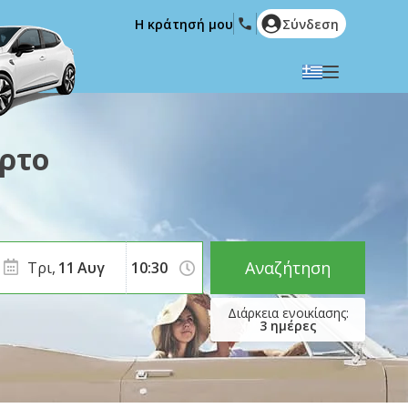
Η κράτησή μου
Σύνδεση
Επιλέξτε την γλώσσα σας
English
Español
ρτο
Deutsch
Français
Italiano
Nederlands
Português
English (US)
Polski
Türkçe
Αναζήτηση
Τρι,
11
Αυγ
Română
Ελληνικά
Русский
Hrvatski
3
ημέρες
العربية