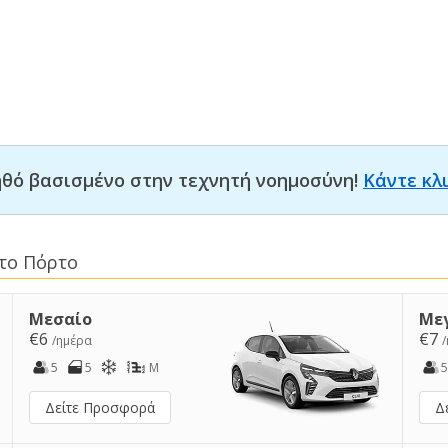
οηθό βασισμένο στην τεχνητή νοημοσύνη!
Κάντε κλ
στο Πόρτο
Μεσαίο
Με
€6
€7
/ημέρα
5
5
M
5
Δείτε Προσφορά
Δ