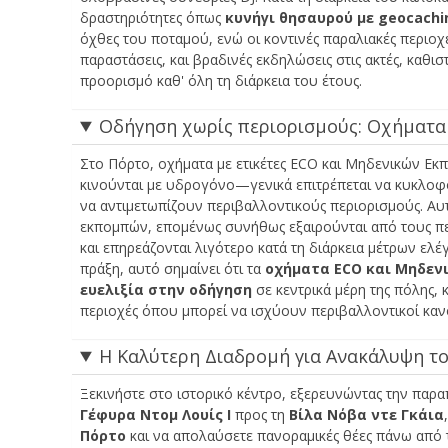
δραστηριότητες όπως
κυνήγι θησαυρού με geocachi
όχθες του ποταμού, ενώ οι κοντινές παραλιακές περιο
παραστάσεις, και βραδινές εκδηλώσεις στις ακτές, καθι
προορισμό καθ' όλη τη διάρκεια του έτους.
Οδήγηση χωρίς περιορισμούς: Οχήματα
Στο Πόρτο, οχήματα με ετικέτες ECO και Μηδενικών Ε
κινούνται με υδρογόνο—γενικά επιτρέπεται να κυκλοφ
να αντιμετωπίζουν περιβαλλοντικούς περιορισμούς. Α
εκπομπών, επομένως συνήθως εξαιρούνται από τους πε
και επηρεάζονται λιγότερο κατά τη διάρκεια μέτρων ε
πράξη, αυτό σημαίνει ότι τα
οχήματα ECO και Μηδεν
ευελιξία στην οδήγηση
σε κεντρικά μέρη της πόλης, 
περιοχές όπου μπορεί να ισχύουν περιβαλλοντικοί καν
Η Καλύτερη Διαδρομή για Ανακάλυψη το
Ξεκινήστε στο ιστορικό κέντρο, εξερευνώντας την παρ
Γέφυρα Ντομ Λουίς Ι
προς τη
Βίλα Νόβα ντε Γκάια
Πόρτο
και να απολαύσετε πανοραμικές θέες πάνω από