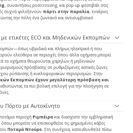
ng
, συναντήσεις postcrossing, και pop-up φεστιβάλ στις
χές συχνά φιλοξενούν
πάρτι στην παραλία
, εναέριες
στώντας την πόλη ένα ζωντανό και αντισυμβατικό
 με ετικέτες ECO και Μηδενικών Εκπομπών
κπομπών—όπως υβριδικά και πλήρως ηλεκτρικά ή που
ορούν ελεύθερα σε περιοχές όπου άλλα οχήματα μπορεί
υτά τα οχήματα θεωρούνται χαμηλών ή μηδενικών
ριορισμούς πρόσβασης σε ρυθμιζόμενες αστικές ζώνες
λέγχου ρύπανσης ή κυκλοφοριακών περιορισμών. Στην
ικών Εκπομπών έχουν μεγαλύτερη πρόσβαση και
καθιστώντας τα πιο βολική επιλογή για την πλοήγηση σε
όνες.
υ Πόρτο με Αυτοκίνητο
αποτάμια περιοχή
Ριμπέιρα
και διασχίστε την εμβληματική
, όπου μπορείτε να επισκεφθείτε τις φημισμένες κάβες
 τον
Ποταμό Ντούρο
. Στη συνέχεια, κατευθυνθείτε πίσω