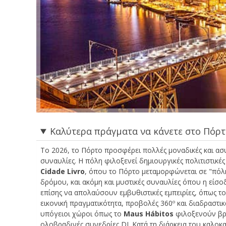
Καλύτερα πράγματα να κάνετε στο Πόρτ
Το 2026, το Πόρτο προσφέρει πολλές μοναδικές και ασυν
συναυλίες. Η πόλη φιλοξενεί δημιουργικές πολιτιστικέ
Cidade Livro
, όπου το Πόρτο μεταμορφώνεται σε "πόλ
δρόμου, και ακόμη και μυστικές συναυλίες όπου η είσοδ
επίσης να απολαύσουν εμβυθιστικές εμπειρίες, όπως τ
εικονική πραγματικότητα, προβολές 360º και διαδραστικ
υπόγειοι χώροι όπως το
Maus Hábitos
φιλοξενούν βραδ
ολοβραδινές συνεδρίες DJ. Κατά τη διάρκεια του καλοκα