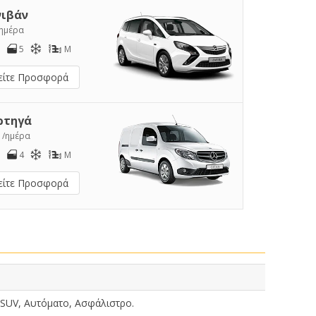
νιβάν
/ημέρα
5
M
είτε Προσφορά
ρτηγά
1
/ημέρα
4
M
είτε Προσφορά
 SUV, Αυτόματο, Ασφάλιστρο.