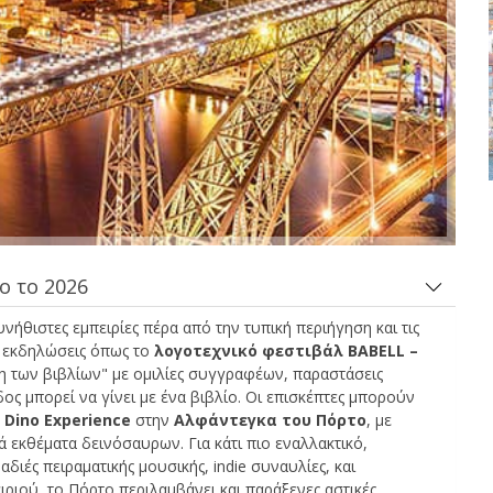
Μεγάλες εξοικονομήσεις
Αποκτήστε πρόσβαση σε αποκλειστικές
προσφορές συνεργατών
ο το 2026
ήθιστες εμπειρίες πέρα από την τυπική περιήγηση και τις
Σύνδεση με eLink
ς εκδηλώσεις όπως το
λογοτεχνικό φεστιβάλ BABELL –
η των βιβλίων" με ομιλίες συγγραφέων, παραστάσεις
ος μπορεί να γίνει με ένα βιβλίο. Οι επισκέπτες μπορούν
ο
Dino Experience
στην
Αλφάντεγκα του Πόρτο
, με
ά εκθέματα δεινόσαυρων. Για κάτι πιο εναλλακτικό,
ιές πειραματικής μουσικής, indie συναυλίες, και
ιριού, το Πόρτο περιλαμβάνει και παράξενες αστικές