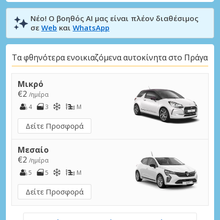
Νέο! Ο βοηθός AI μας είναι πλέον διαθέσιμος
σε
Web
και
WhatsApp
Τα φθηνότερα ενοικιαζόμενα αυτοκίνητα στο Πράγα
Μικρό
€2
/ημέρα
4
3
M
Δείτε Προσφορά
Μεσαίο
€2
/ημέρα
5
5
M
Δείτε Προσφορά