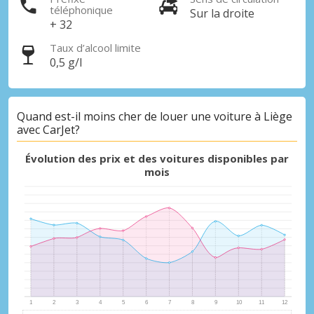
téléphonique
Sur la droite
+ 32
Taux d’alcool limite
0,5 g/l
Promotions spéciales
Quand est-il moins cher de louer une voiture à Liège
Accédez à toutes vos réservations en un
avec CarJet?
seul endroit
Évolution des prix et des voitures disponibles par
mois
Se connecter avec eLink