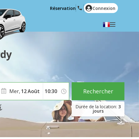
Réservation
Connexion
Choisir votre langue
English
Español
rdy
Deutsch
Français
Italiano
Nederlands
Português
English (US)
Polski
Türkçe
Rechercher
Mer,
12
Août
Română
Ελληνικά
3
Русский
Hrvatski
jours
العربية