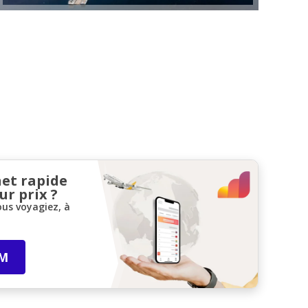
net rapide
ur prix ?
ous voyagiez, à
IM