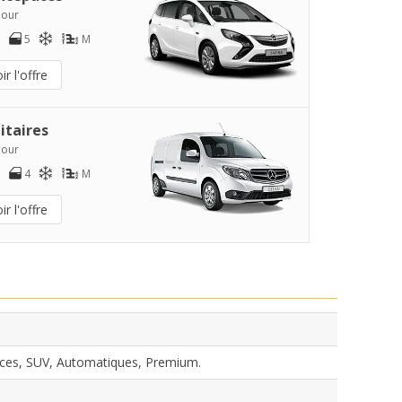
jour
5
M
ir l'offre
litaires
jour
4
M
ir l'offre
ces, SUV, Automatiques, Premium.