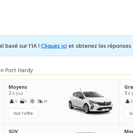
l basé sur l'IA !
Cliquez ici
et obtenez les réponses 
en Port Hardy
Moyens
Gra
2
3
€ /jour
€ /
5
5
M
5
Voir l'offre
Vo
SUV
Mo