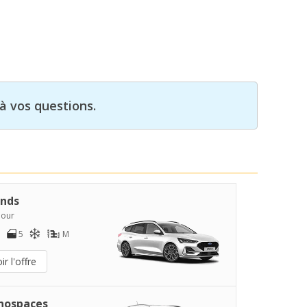
à vos questions.
nds
jour
5
M
ir l'offre
nospaces