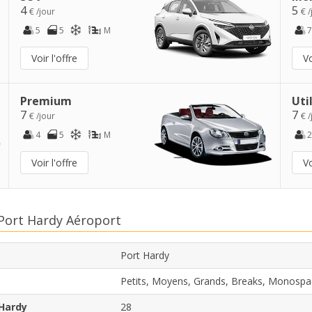
4
5
€ /jour
€ /
5
5
M
7
Voir l'offre
Vo
Premium
Uti
7
7
€ /jour
€ /
4
5
M
2
Voir l'offre
Vo
 Port Hardy Aéroport
Port Hardy
Petits, Moyens, Grands, Breaks, Monospa
 Hardy
28