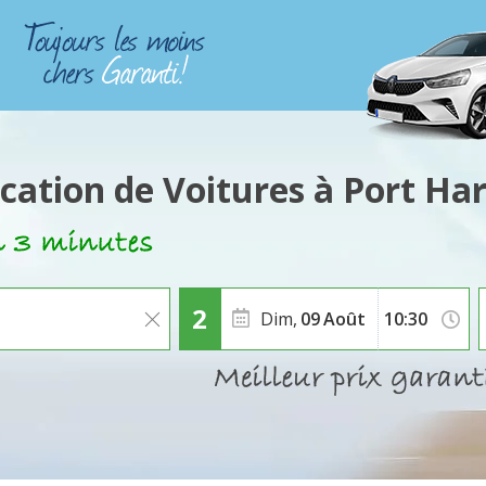
cation de Voitures à Port Ha
Dim,
09
Août