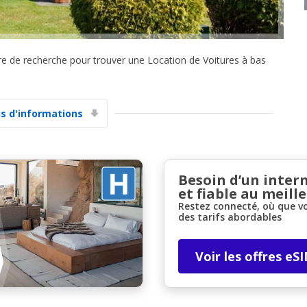
ire de recherche pour trouver une Location de Voitures à bas
us d'informations
Promotions spéciales
Accédez à toutes vos réservations en un seul
endroit
Besoin d’un inter
et fiable au meille
Restez connecté, où que v
Se connecter avec eLink
des tarifs abordables
Voir les offres eS