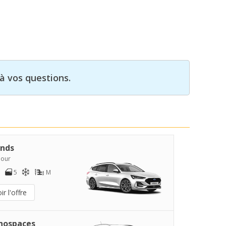
à vos questions.
nds
jour
5
M
ir l'offre
nospaces