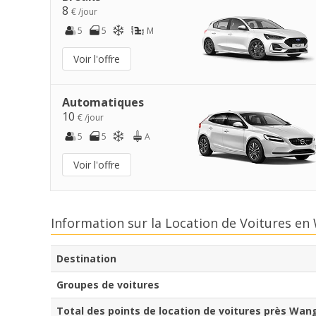
8
€ /jour
5
5
M
Voir l'offre
Automatiques
10
€ /jour
5
5
A
Voir l'offre
Information sur la Location de Voitures e
Destination
Groupes de voitures
Total des points de location de voitures près Wan