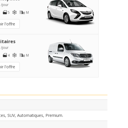
 /jour
5
M
ir l'offre
litaires
 /jour
4
M
ir l'offre
ces, SUV, Automatiques, Premium.