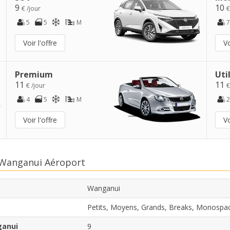
9
10
€ /jour
€
5
5
M
7
Voir l'offre
Vo
Premium
Uti
11
11
€ /jour
€
4
5
M
2
Voir l'offre
Vo
n Wanganui Aéroport
Wanganui
Petits, Moyens, Grands, Breaks, Monospa
ganui
9