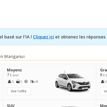
l basé sur l'IA !
Cliquez ici
et obtenez les réponses 
 en Wanganui
Moyens
Gra
7
8
€ /jour
€ /
5
5
M
5
Voir l'offre
Vo
SUV
Mo