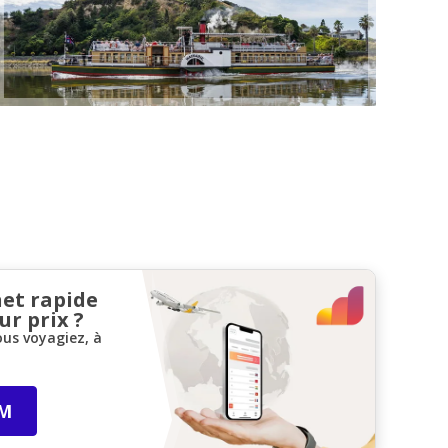
net rapide
ur prix ?
ous voyagiez, à
IM