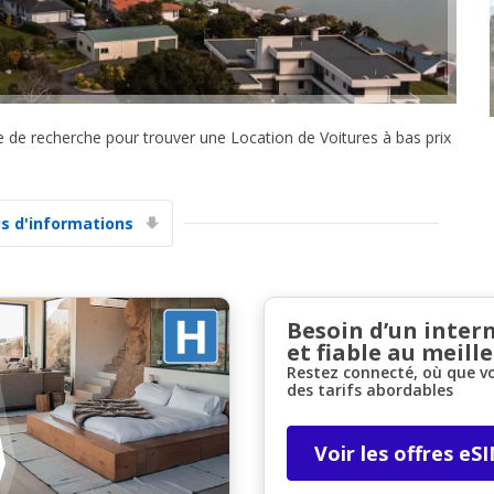
re de recherche pour trouver une Location de Voitures à bas prix
Promotions spéciales
Accédez à toutes vos réservations en un seul
us d'informations
endroit
Besoin d’un inter
Se connecter avec eLink
et fiable au meille
Restez connecté, où que v
des tarifs abordables
Voir les offres eS