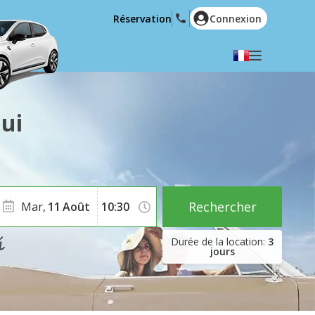
Réservation
Connexion
Choisir votre langue
English
Español
ui
Deutsch
Français
Italiano
Nederlands
Português
English (US)
Polski
Türkçe
Rechercher
Mar,
11
Août
Română
Ελληνικά
3
Русский
Hrvatski
jours
العربية