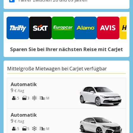
Sparen Sie bei Ihrer nächsten Reise mit CarJet
Mittelgroße Mietwagen bei CarJet verfügbar
Automatik
9
€ /tag
5
3
M
Automatik
9
€ /tag
5
5
M