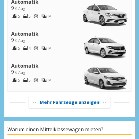
Automatik
9
€ /tag
5
5
M
Automatik
9
€ /tag
5
4
M
Automatik
9
€ /tag
5
5
M
Mehr Fahrzeuge anzeigen
Warum einen Mittelklassewagen mieten?