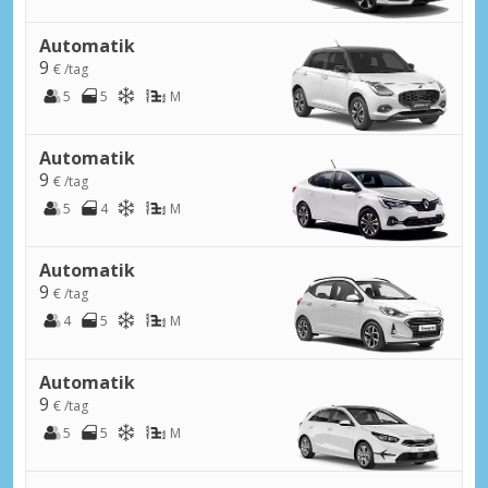
Automatik
9
€ /tag
5
5
M
Automatik
9
€ /tag
5
4
M
Automatik
9
€ /tag
4
5
M
Automatik
9
€ /tag
5
5
M