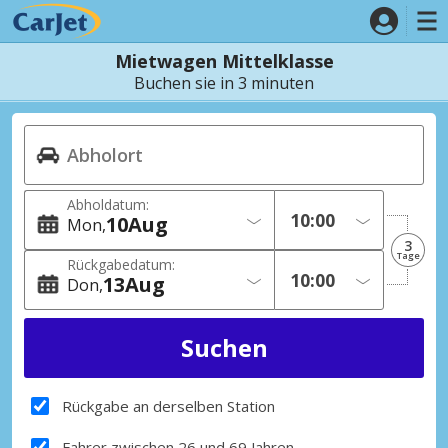
Mietwagen Mittelklasse
Buchen sie in 3 minuten
Abholdatum:
10
Aug
Mon
3
Tage
Rückgabedatum:
13
Aug
Don
Rückgabe an derselben Station
Fahrer zwischen 26 und 69 Jahren