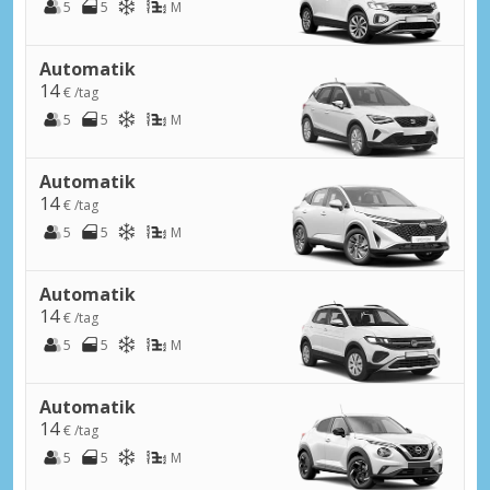
5
5
M
Automatik
14
€ /tag
5
5
M
Automatik
14
€ /tag
5
5
M
Automatik
14
€ /tag
5
5
M
Automatik
14
€ /tag
5
5
M