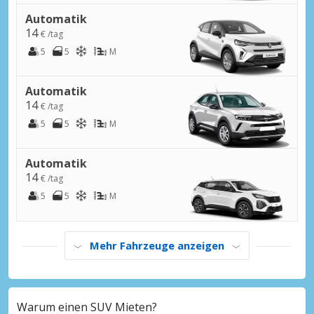
Automatik
14
€ /tag
5
5
M
Automatik
14
€ /tag
5
5
M
Automatik
14
€ /tag
5
5
M
Mehr Fahrzeuge anzeigen
Warum einen SUV Mieten?