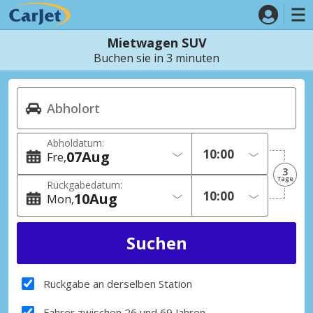
Mietwagen SUV
Buchen sie in 3 minuten
Abholdatum:
07
Aug
Fre
3
Tage
Rückgabedatum:
10
Aug
Mon
Rückgabe an derselben Station
Fahrer zwischen 26 und 69 Jahren