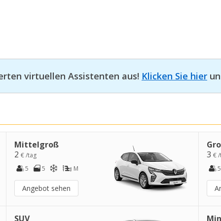
erten virtuellen Assistenten aus!
Klicken Sie hier
und
Mittelgroß
Gr
2
3
€ /tag
€ /
5
5
M
5
Angebot sehen
A
SUV
Min