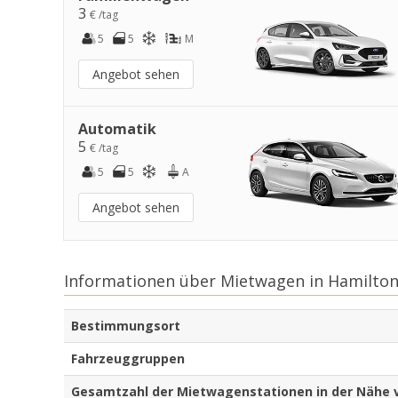
3
€ /tag
5
5
M
Angebot sehen
Automatik
5
€ /tag
5
5
A
Angebot sehen
Informationen über Mietwagen in Hamilton
Bestimmungsort
Fahrzeuggruppen
Gesamtzahl der Mietwagenstationen in der Nähe 