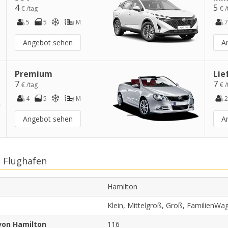
4
5
€ /tag
€ /
5
5
M
7
Angebot sehen
A
Premium
Lie
7
7
€ /tag
€ /
4
5
M
2
Angebot sehen
A
 Flughafen
Hamilton
Klein, Mittelgroß, Groß, FamilienWa
von Hamilton
116