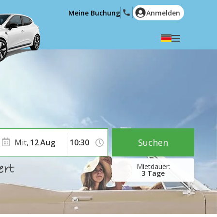
Meine Buchung
Anmelden
Wählen Sie Ihre Sprache
English
Español
Deutsch
Français
Italiano
Nederlands
Português
English (US)
Polski
Türkçe
Suchen
Mit,
12
Aug
Română
Ελληνικά
Русский
Hrvatski
3
Tage
العربية