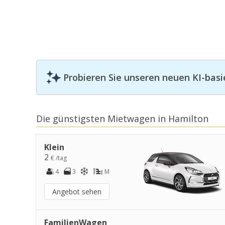
Probieren Sie unseren neuen KI-basi
Die günstigsten Mietwagen in Hamilton
Klein
2
€ /tag
4
3
M
Angebot sehen
FamilienWagen