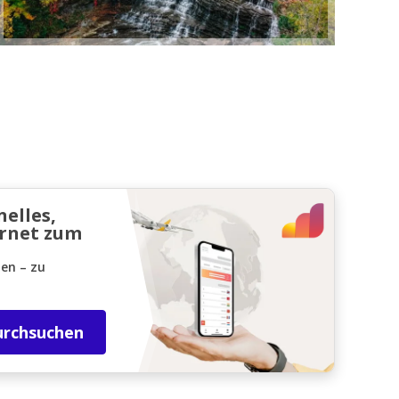
nelles,
ernet zum
den – zu
urchsuchen