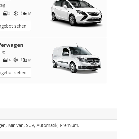
tag
5
M
ngebot sehen
ferwagen
tag
4
M
ngebot sehen
gen, Minivan, SUV, Automatik, Premium.