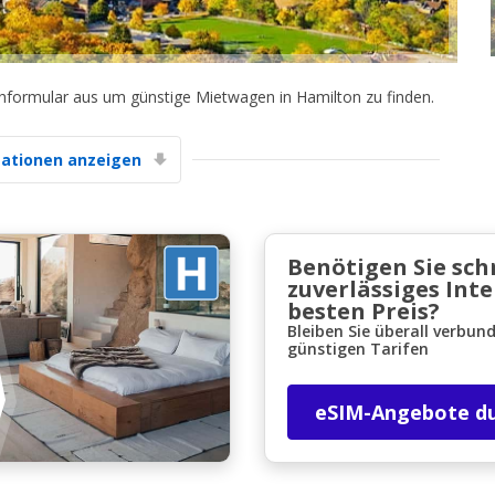
chformular aus um günstige Mietwagen in Hamilton zu finden.
ationen anzeigen
Top-Ersparnisses
Erhalten Sie Zugang zu exklusiven
Partnerangeboten
Benötigen Sie sch
zuverlässiges Int
besten Preis?
Bleiben Sie überall verbun
Mit eLink anmelden
günstigen Tarifen
eSIM-Angebote d