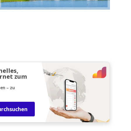
nelles,
ernet zum
den – zu
urchsuchen