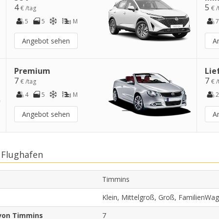
4
5
€ /tag
€ /
5
5
M
7
Angebot sehen
A
Premium
Lie
7
7
€ /tag
€ /
4
5
M
2
Angebot sehen
A
 Flughafen
Timmins
Klein, Mittelgroß, Groß, FamilienWa
von Timmins
7