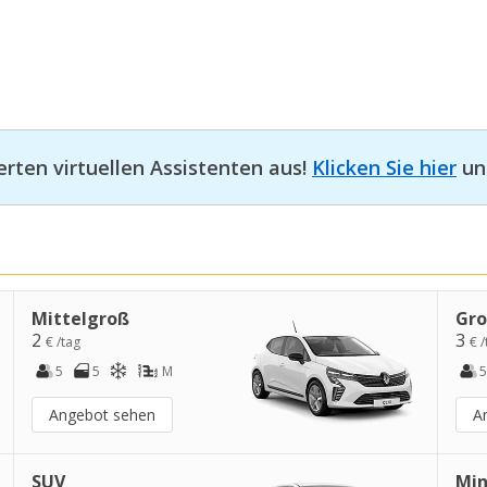
erten virtuellen Assistenten aus!
Klicken Sie hier
und
Mittelgroß
Gr
2
3
€ /tag
€ /
5
5
M
5
Angebot sehen
A
SUV
Min