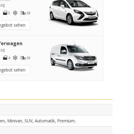
tag
5
M
ngebot sehen
ferwagen
tag
4
M
ngebot sehen
gen, Minivan, SUV, Automatik, Premium.