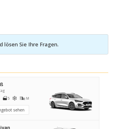
 lösen Sie Ihre Fragen.
oß
tag
5
M
ngebot sehen
ivan