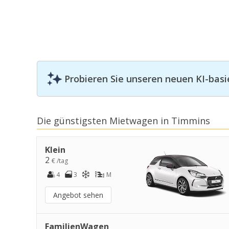
Probieren Sie unseren neuen KI-basi
Die günstigsten Mietwagen in Timmins
Klein
2
€ /tag
4
3
M
Angebot sehen
FamilienWagen