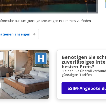
chformular aus um günstige Mietwagen in Timmins zu finden.
ationen anzeigen
Top-Ersparnisses
Erhalten Sie Zugang zu exklusiven
Partnerangeboten
Benötigen Sie sch
zuverlässiges Int
besten Preis?
Bleiben Sie überall verbun
Mit eLink anmelden
günstigen Tarifen
eSIM-Angebote d