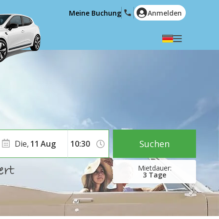
Meine Buchung
Anmelden
Wählen Sie Ihre Sprache
English
Español
Deutsch
Français
Italiano
Nederlands
Português
English (US)
Polski
Türkçe
Suchen
Die,
11
Aug
Română
Ελληνικά
Русский
Hrvatski
3
Tage
العربية