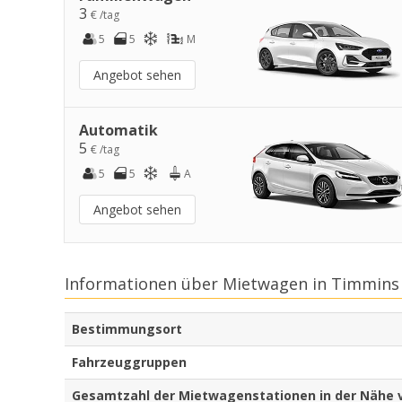
3
€ /tag
5
5
M
Angebot sehen
Automatik
5
€ /tag
5
5
A
Angebot sehen
Informationen über Mietwagen in Timmins
Bestimmungsort
Fahrzeuggruppen
Gesamtzahl der Mietwagenstationen in der Nähe 