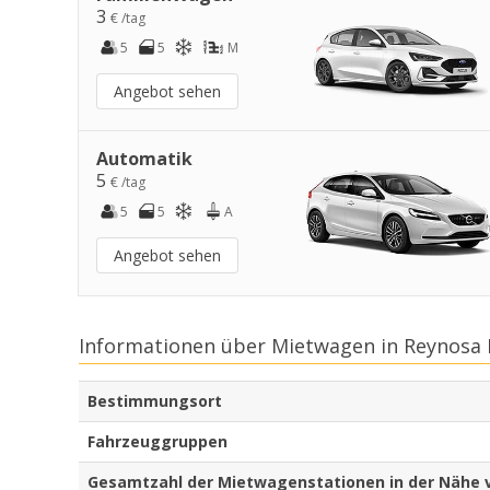
3
€ /tag
5
5
M
Angebot sehen
Automatik
5
€ /tag
5
5
A
Angebot sehen
Informationen über Mietwagen in Reynosa 
Bestimmungsort
Fahrzeuggruppen
Gesamtzahl der Mietwagenstationen in der Nähe 