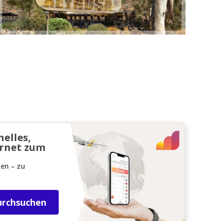
nelles,
ernet zum
den – zu
urchsuchen