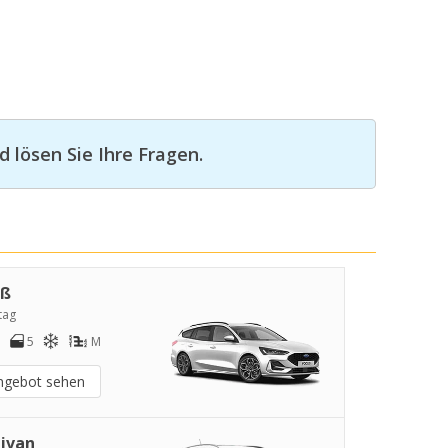
 lösen Sie Ihre Fragen.
oß
tag
5
M
ngebot sehen
ivan