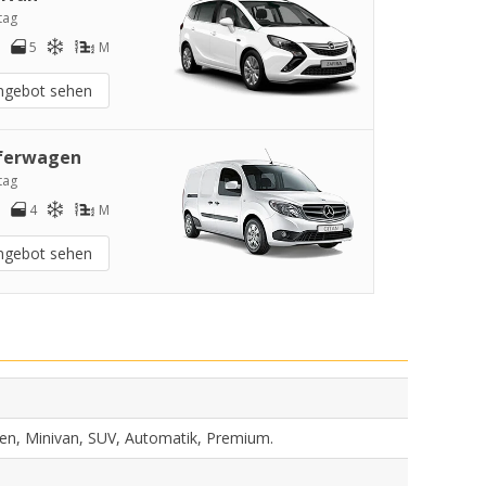
tag
5
M
ngebot sehen
ferwagen
tag
4
M
ngebot sehen
gen, Minivan, SUV, Automatik, Premium.