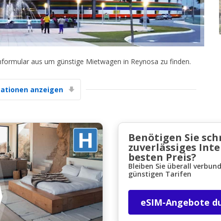
chformular aus um günstige Mietwagen in Reynosa zu finden.
Top-Ersparnisses
ationen anzeigen
Erhalten Sie Zugang zu exklusiven
Partnerangeboten
Benötigen Sie sch
zuverlässiges Int
Mit eLink anmelden
besten Preis?
Bleiben Sie überall verbun
günstigen Tarifen
eSIM-Angebote d