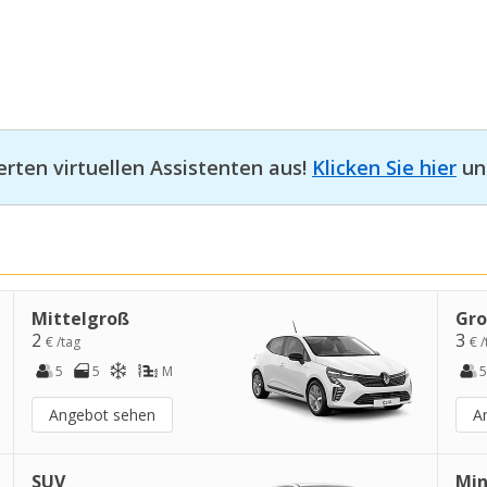
erten virtuellen Assistenten aus!
Klicken Sie hier
und
Mittelgroß
Gr
2
3
€ /tag
€ /
5
5
M
5
Angebot sehen
A
SUV
Min