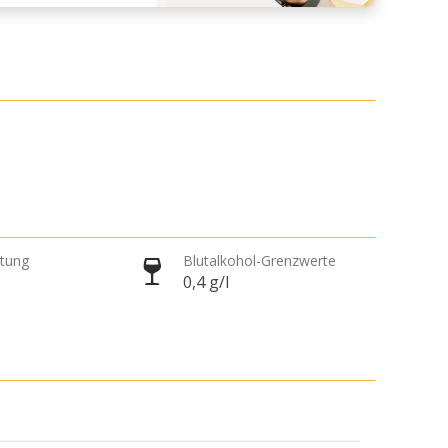
htung
Blutalkohol-Grenzwerte
0,4 g/l