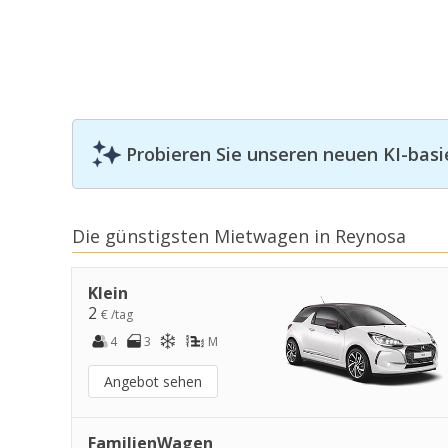
Probieren Sie unseren neuen KI-basi
Die günstigsten Mietwagen in Reynosa
Klein
2
€ /tag
4
3
M
Angebot sehen
FamilienWagen