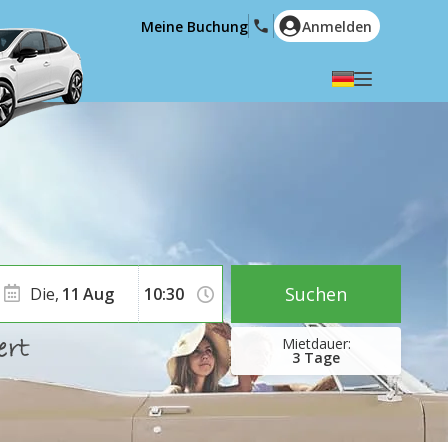
Meine Buchung
Anmelden
Wählen Sie Ihre Sprache
English
Español
Deutsch
Français
Italiano
Nederlands
Português
English (US)
Polski
Türkçe
Suchen
Die,
11
Aug
Română
Ελληνικά
Русский
Hrvatski
3
Tage
العربية