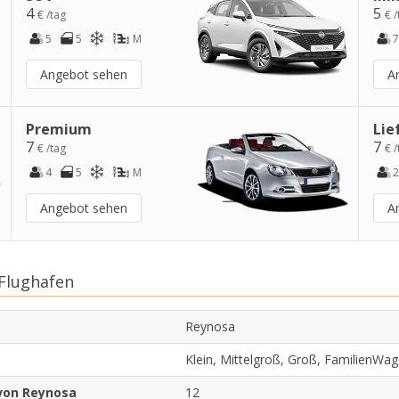
4
5
€ /tag
€ /
5
5
M
7
Angebot sehen
A
Premium
Lie
7
7
€ /tag
€ /
4
5
M
2
Angebot sehen
A
Flughafen
Reynosa
Klein, Mittelgroß, Groß, FamilienWa
von Reynosa
12