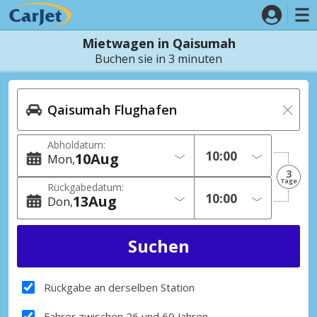
Mietwagen in Qaisumah
Buchen sie in 3 minuten
Abholdatum:
10
Aug
Mon
3
Tage
Rückgabedatum:
13
Aug
Don
Rückgabe an derselben Station
Fahrer zwischen 26 und 69 Jahren