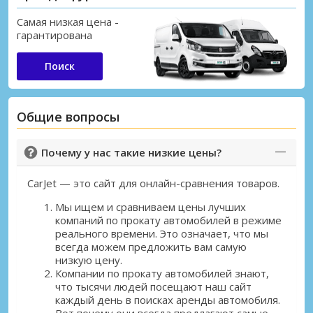
Йоханнесбург (JNB)
Йоханнесбург Лансерия (HLA)
+ Швеция Направления
Самая низкая цена -
Кимберли (KIM)
Крюгер-Мпумаланга (MQP)
гарантирована
Маргейт (MGH)
Мтата (UTT)
Поиск
Пхалаборва (PHW)
Питермарицбург (PZB)
+ Южная Африка Направления
Общие вопросы
Почему у нас такие низкие цены?
CarJet — это сайт для онлайн-сравнения товаров.
Мы ищем и сравниваем цены лучших
компаний по прокату автомобилей в режиме
реального времени. Это означает, что мы
всегда можем предложить вам самую
Лучшие сбережения
низкую цену.
Получите доступ к эксклюзивным
Компании по прокату автомобилей знают,
предложениям партнёров
что тысячи людей посещают наш сайт
каждый день в поисках аренды автомобиля.