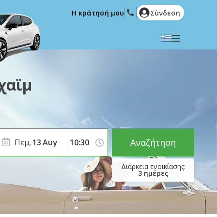
Η κράτησή μου
Σύνδεση
Επιλέξτε την γλώσσα σας
English
Español
χαϊμ
Deutsch
Français
Italiano
Nederlands
Português
English (US)
Polski
Türkçe
Αναζήτηση
Πεμ,
13
Αυγ
Română
Ελληνικά
Русский
Hrvatski
3
ημέρες
العربية