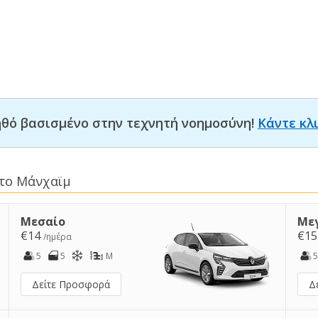
οηθό βασισμένο στην τεχνητή νοημοσύνη!
Κάντε κλ
στο Μάνχαϊμ
Μεσαίο
Με
€14
€1
/ημέρα
5
5
M
5
Δείτε Προσφορά
Δ