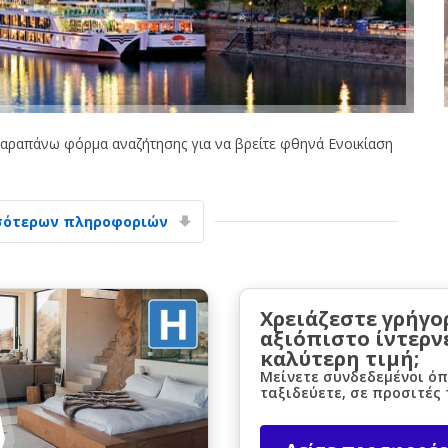
αραπάνω φόρμα αναζήτησης για να βρείτε φθηνά Ενοικίαση
Μεγάλες εξοικονομήσεις
Αποκτήστε πρόσβαση σε αποκλειστικές
προσφορές συνεργατών
σότερων πληροφοριών
Σύνδεση με eLink
Χρειάζεστε γρήγο
αξιόπιστο ίντερν
καλύτερη τιμή;
Μείνετε συνδεδεμένοι όπ
ταξιδεύετε, σε προσιτές 