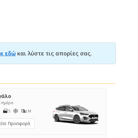
ικ εδώ
και λύστε τις απορίες σας.
γάλο
5
/ημέρα
5
M
είτε Προσφορά