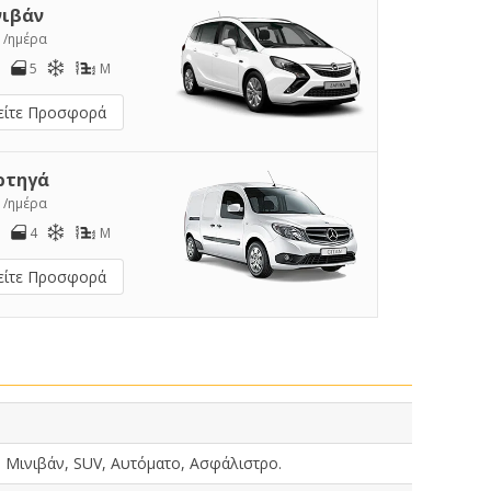
νιβάν
7
/ημέρα
5
M
είτε Προσφορά
ρτηγά
8
/ημέρα
4
M
είτε Προσφορά
 Μινιβάν, SUV, Αυτόματο, Ασφάλιστρο.