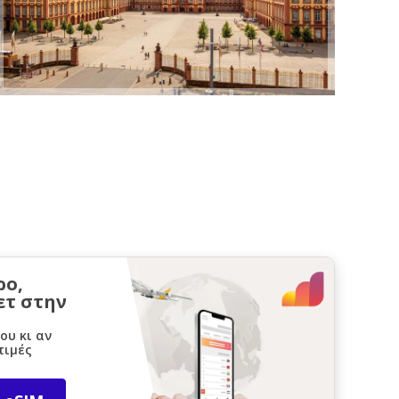
ρο,
ετ στην
ου κι αν
τιμές