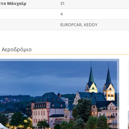
στο Μάνχαϊμ
31
4
EUROPCAR, KEDDY
μ Αεροδρόμιο