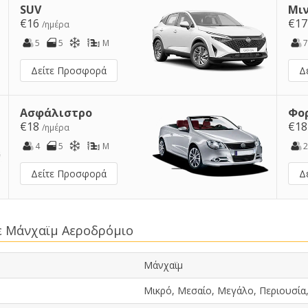
SUV
Μι
€16
€1
/ημέρα
5
5
M
7
Δείτε Προσφορά
Δ
Ασφάλιστρο
Φο
€18
€1
/ημέρα
4
5
M
2
Δείτε Προσφορά
Δ
σε Μάνχαϊμ Αεροδρόμιο
Μάνχαϊμ
Μικρό, Μεσαίο, Μεγάλο, Περιουσία,