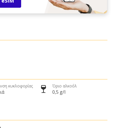
 eSIM
νση κυκλοφορίας
Όριο αλκοόλ
ιά
0,5 g/l
ν