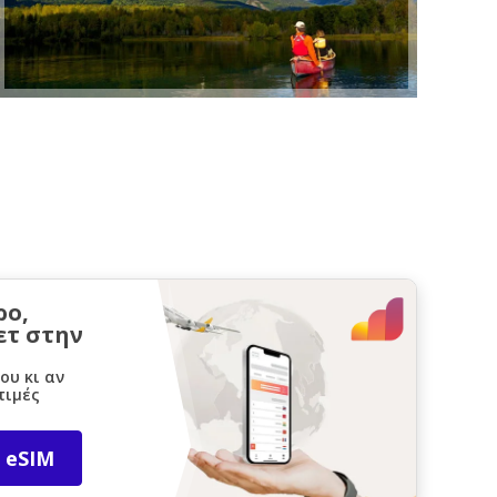
ρο,
ετ στην
ου κι αν
τιμές
 eSIM