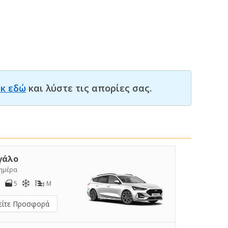
ικ εδώ
και λύστε τις απορίες σας.
γάλο
/ημέρα
5
M
είτε Προσφορά