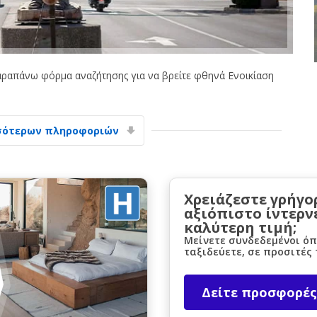
ραπάνω φόρμα αναζήτησης για να βρείτε φθηνά Ενοικίαση
Μεγάλες εξοικονομήσεις
σότερων πληροφοριών
Αποκτήστε πρόσβαση σε αποκλειστικές
προσφορές συνεργατών
Χρειάζεστε γρήγο
αξιόπιστο ίντερν
Σύνδεση με eLink
καλύτερη τιμή;
Μείνετε συνδεδεμένοι όπ
ταξιδεύετε, σε προσιτές 
Δείτε προσφορές