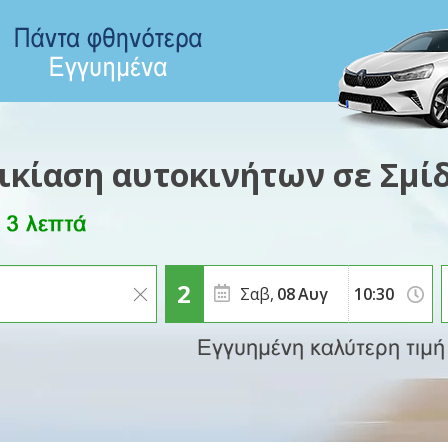
ικίαση αυτοκινήτων σε Σμί
Σαβ,
08
Αυγ