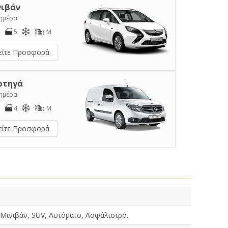
νιβάν
/ημέρα
5
M
είτε Προσφορά
ρτηγά
/ημέρα
4
M
είτε Προσφορά
 Μινιβάν, SUV, Αυτόματο, Ασφάλιστρο.