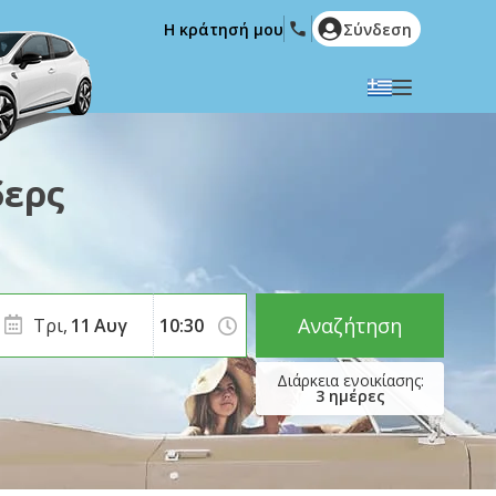
Η κράτησή μου
Σύνδεση
Επιλέξτε την γλώσσα σας
English
Español
δερς
Deutsch
Français
Italiano
Nederlands
Português
English (US)
Polski
Türkçe
Αναζήτηση
Τρι,
11
Αυγ
Română
Ελληνικά
Русский
Hrvatski
3
ημέρες
العربية