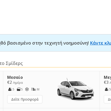
οηθό βασισμένο στην τεχνητή νοημοσύνη!
Κάντε κλ
το Σμίδερς
Μεσαίο
Με
€2
€3
/ημέρα
5
5
M
5
Δείτε Προσφορά
Δ