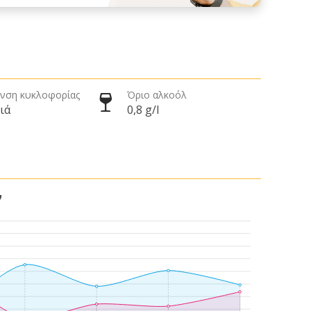
νση κυκλοφορίας
Όριο αλκοόλ
ιά
0,8 g/l
ν