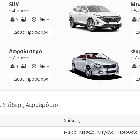
SUV
Μι
€4
€5
/ημέρα
5
5
M
7
Δείτε Προσφορά
Δ
Ασφάλιστρο
Φο
€7
€7
/ημέρα
4
5
M
2
Δείτε Προσφορά
Δ
ε Σμίδερς Αεροδρόμιο
Σμίδερς
Μικρό, Μεσαίο, Μεγάλο, Περιουσία,