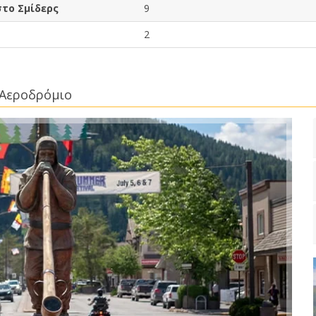
στο Σμίδερς
9
2
 Αεροδρόμιο