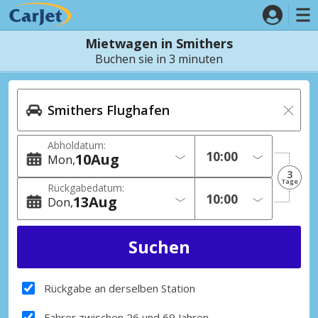
Mietwagen in Smithers
Buchen sie in 3 minuten
Abholdatum:
10
Aug
Mon
3
Tage
Rückgabedatum:
13
Aug
Don
Rückgabe an derselben Station
Fahrer zwischen 26 und 69 Jahren