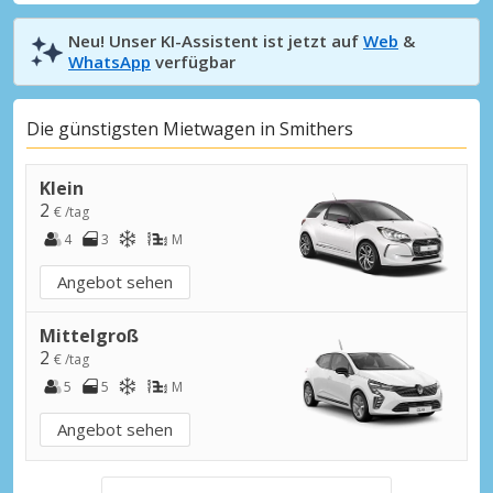
Neu! Unser KI-Assistent ist jetzt auf
Web
&
WhatsApp
verfügbar
Die günstigsten Mietwagen in Smithers
Klein
2
€ /tag
4
3
M
Angebot sehen
Mittelgroß
2
€ /tag
5
5
M
Angebot sehen