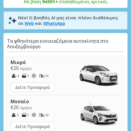
Με βάση
94301+
επαληθευμένες κριτικές
Νέο! Ο βοηθός AI μας είναι πλέον διαθέσιμος
σε
Web
και
WhatsApp
Τα φθηνότερα ενοικιαζόμενα αυτοκίνητα στο
Λουξεμβούργο
Μικρό
€20
/ημέρα
4
3
M
Δείτε Προσφορά
Μεσαίο
€20
/ημέρα
5
5
M
Δείτε Προσφορά