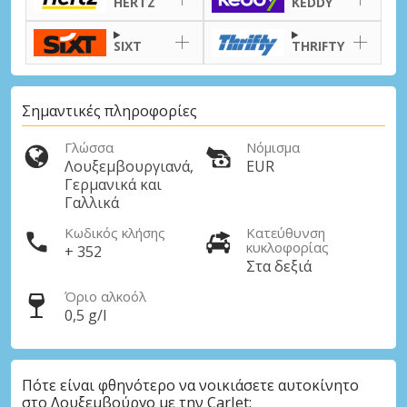
HERTZ
KEDDY
SIXT
THRIFTY
Σημαντικές πληροφορίες
Γλώσσα
Νόμισμα
Λουξεμβουργιανά,
EUR
Γερμανικά και
Γαλλικά
Κωδικός κλήσης
Κατεύθυνση
κυκλοφορίας
+ 352
Στα δεξιά
Όριο αλκοόλ
0,5 g/l
Πότε είναι φθηνότερο να νοικιάσετε αυτοκίνητο
στο Λουξεμβούργο με την CarJet;