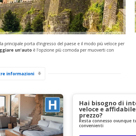
la principale porta d'ingresso del paese e il modo più veloce per
ggiare un'auto
è l'opzione più comoda per muoverti con
Sconti speciali
Accedi alle offerte esclusive dei nostri fornitori
tre informazioni
Accedi con eLink
Hai bisogno di in
veloce e affidabile
prezzo?
Resta connesso ovunque tu 
convenienti