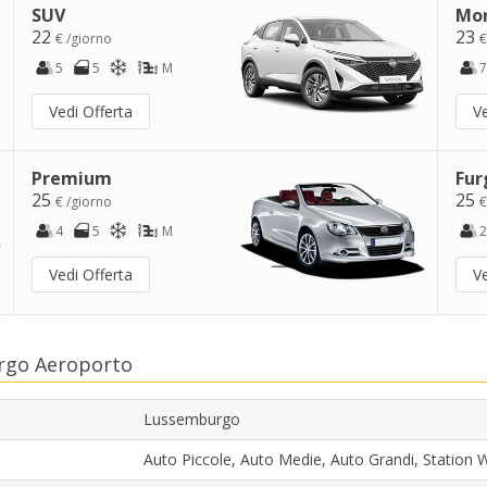
SUV
Mo
22
23
€ /giorno
€
5
5
M
7
Vedi Offerta
Ve
Premium
Fur
25
25
€ /giorno
€
4
5
M
2
Vedi Offerta
Ve
rgo Aeroporto
Lussemburgo
Auto Piccole, Auto Medie, Auto Grandi, Statio