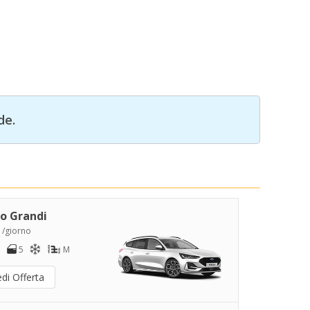
de.
o Grandi
 /giorno
5
M
di Offerta