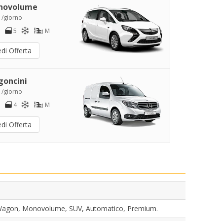
novolume
 /giorno
5
M
di Offerta
goncini
 /giorno
4
M
di Offerta
n Wagon, Monovolume, SUV, Automatico, Premium.