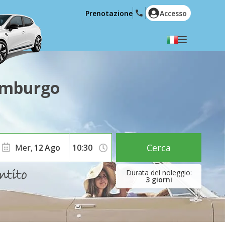
Prenotazione
Accesso
Selezionare la lingua
English
Español
semburgo
Deutsch
Français
Italiano
Nederlands
Português
English (US)
Polski
Türkçe
Cerca
Mer,
12
Ago
Română
Ελληνικά
Русский
Hrvatski
3
giorni
العربية