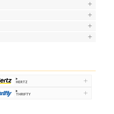
HERTZ
THRIFTY