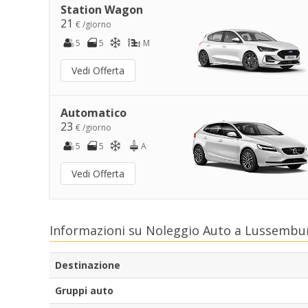
Station Wagon
21
€ /giorno
5
5
M
Vedi Offerta
Automatico
23
€ /giorno
5
5
A
Vedi Offerta
Informazioni su Noleggio Auto a Lussembu
Destinazione
Gruppi auto