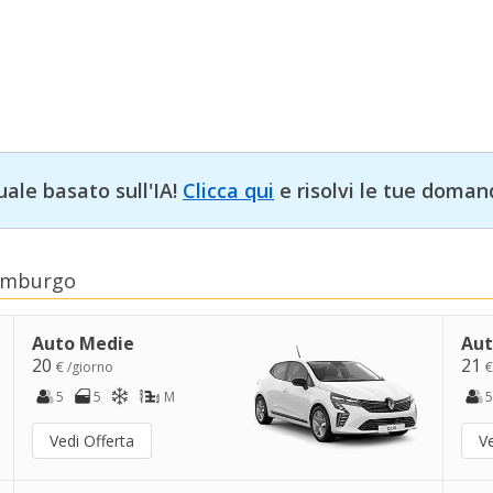
uale basato sull'IA!
Clicca qui
e risolvi le tue doman
semburgo
Auto Medie
Aut
20
21
€ /giorno
€
5
5
M
5
Vedi Offerta
Ve