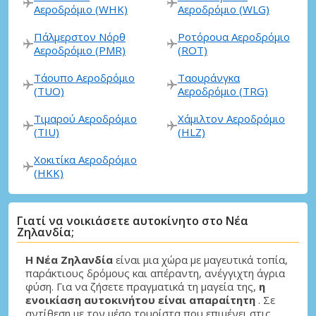
Αεροδρόμιο (WHK)
Αεροδρόμιο (WLG)
Πάλμερστον Νόρθ
Ροτόρουα Αεροδρόμιο
Αεροδρόμιο (PMR)
(ROT)
Τάουπο Αεροδρόμιο
Ταουράνγκα
(TUO)
Αεροδρόμιο (TRG)
Τιμαρού Αεροδρόμιο
Χάμιλτον Αεροδρόμιο
(TIU)
(HLZ)
Χοκιτίκα Αεροδρόμιο
(HKK)
Γιατί να νοικιάσετε αυτοκίνητο στο Νέα
Ζηλανδία;
Η Νέα Ζηλανδία
είναι μια χώρα με μαγευτικά τοπία,
παράκτιους δρόμους και απέραντη, ανέγγιχτη άγρια ​​
φύση. Για να ζήσετε πραγματικά τη μαγεία της,
η
ενοικίαση αυτοκινήτου είναι απαραίτητη
. Σε
αντίθεση με τον μέσο τουρίστα που επιμένει στις