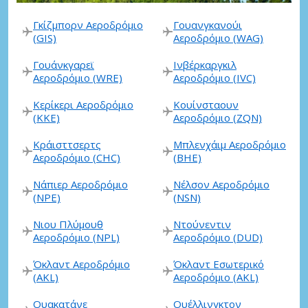
Γκίζμπορν Αεροδρόμιο
Γουανγκανούι
(GIS)
Αεροδρόμιο (WAG)
Γουάνκγαρεϊ
Ινβέρκαργκιλ
Αεροδρόμιο (WRE)
Αεροδρόμιο (IVC)
Κερίκερι Αεροδρόμιο
Κουίνσταουν
(KKE)
Αεροδρόμιο (ZQN)
Κράισττσερτς
Μπλενχάιμ Αεροδρόμιο
Αεροδρόμιο (CHC)
(BHE)
Νάπιερ Αεροδρόμιο
Νέλσον Αεροδρόμιο
(NPE)
(NSN)
Νιου Πλύμουθ
Ντούνεντιν
Αεροδρόμιο (NPL)
Αεροδρόμιο (DUD)
Όκλαντ Αεροδρόμιο
Όκλαντ Εσωτερικό
(AKL)
Αεροδρόμιο (AKL)
Ουακατάνε
Ουέλλινγκτον