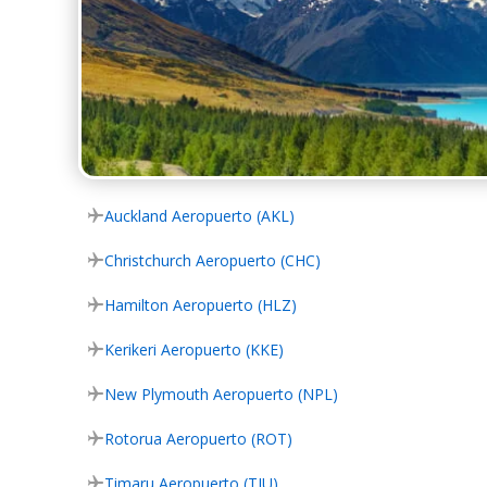
Auckland Aeropuerto (AKL)
Christchurch Aeropuerto (CHC)
Hamilton Aeropuerto (HLZ)
Kerikeri Aeropuerto (KKE)
New Plymouth Aeropuerto (NPL)
Rotorua Aeropuerto (ROT)
Timaru Aeropuerto (TIU)