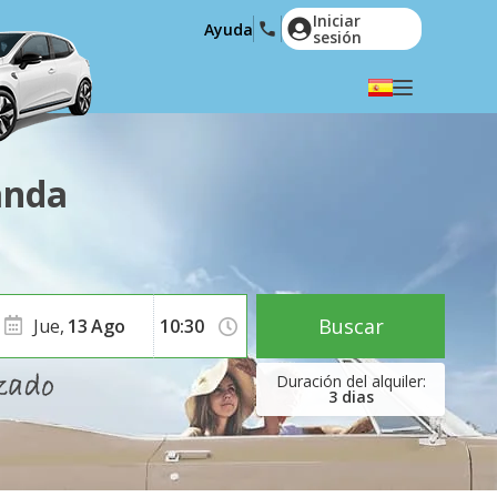
Iniciar
Ayuda
sesión
Elige tu idioma
English
Español
anda
Deutsch
Français
Italiano
Nederlands
Português
English (US)
Polski
Türkçe
Buscar
Jue,
13
Ago
Română
Ελληνικά
Русский
Hrvatski
3
dias
العربية