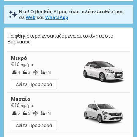
Νέο! Ο βοηθός AI μας είναι πλέον διαθέσιμος
σε
Web
και
WhatsApp
Τα φθηνότερα ενοικιαζόμενα αυτοκίνητα στο
Βαρκάους
Μικρό
€16
/ημέρα
4
3
M
Δείτε Προσφορά
Μεσαίο
€16
/ημέρα
5
5
M
Δείτε Προσφορά