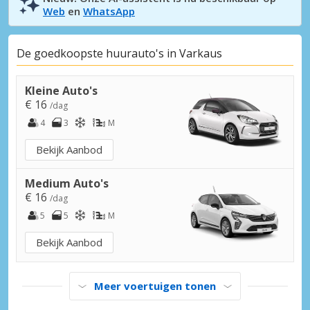
Web
en
WhatsApp
De goedkoopste huurauto's in Varkaus
Kleine Auto's
€ 16
/dag
4
3
M
Bekijk Aanbod
Medium Auto's
€ 16
/dag
5
5
M
Bekijk Aanbod
Meer voertuigen tonen