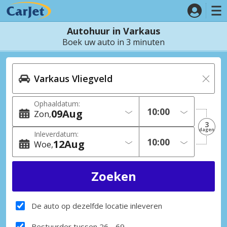
Autohuur in Varkaus
Boek uw auto in 3 minuten
Ophaaldatum:
09
Aug
Zon
3
dagen
Inleverdatum:
12
Aug
Woe
De auto op dezelfde locatie inleveren
Bestuurder tussen 26 - 69