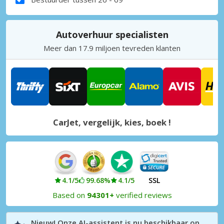
Autoverhuur specialisten
Meer dan 17.9 miljoen tevreden klanten
CarJet, vergelijk, kies, boek !
4.1/5
99.68%
4.1/5
SSL
Based on
94301+
verified reviews
Nieuw! Onze AI-assistent is nu beschikbaar op